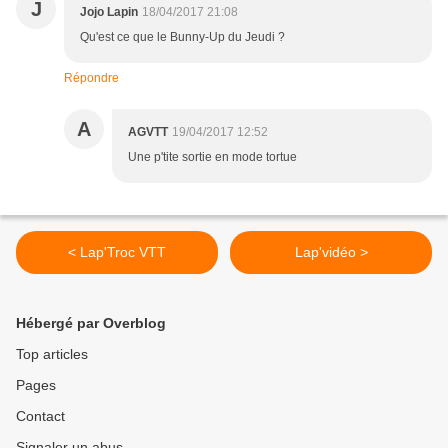
J
Jojo Lapin
18/04/2017 21:08
Qu'est ce que le Bunny-Up du Jeudi ?
Répondre
A
AGVTT
19/04/2017 12:52
Une p'tite sortie en mode tortue
< Lap'Troc VTT
Lap'vidéo >
Hébergé par Overblog
Top articles
Pages
Contact
Signaler un abus