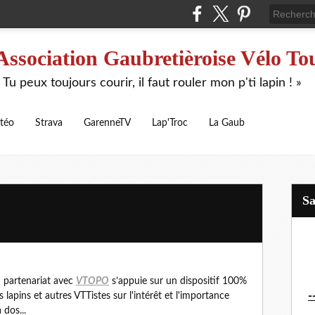
Association Gaubretièroise Vélo To
 Tu peux toujours courir, il faut rouler mon p'ti lapin ! »
téo
Strava
GarenneTV
Lap'Troc
La Gaub
S
 partenariat avec
VTOPO
s’appuie sur un dispositif 100%
-
ts lapins et autres VTTistes sur l'intérêt et l'importance
 dos...