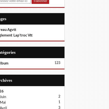
ages
reau Agvtt
glement Lap'troc Vtt
Catégories
123
album
Archives
26
2
Juin
1
Mai
3
Avril