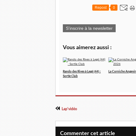
Repost
0
S'inscrire à la newsletter
Vous aimerez aussi :
Rando des Rives à Legé (44) :
La Corniche Angevi
Sortie Club
Lap'vidéo
Commenter cet article