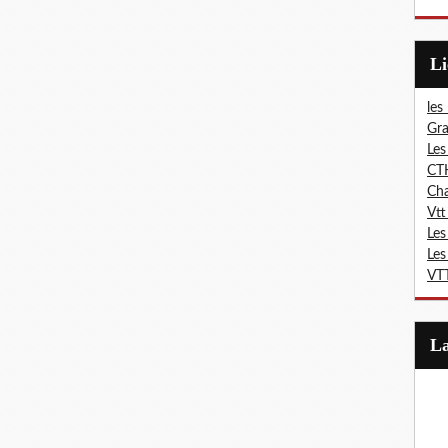
L
les
Gra
Les
CT
Ch
Vtt
Les
Les
VTT