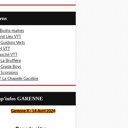
iens
 Bushs-maines
nd Lieu VTT
 Guidons Verts
H VTT
auché VTT
 La Bruffière
 Grasla Boys
 Scorpions
 La Chapelle Gaceline
Lap'infos GARENNE
Garenne X : 14 Avril 202
4