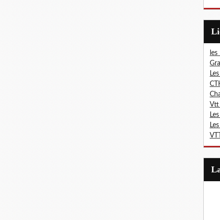
L
les
Gra
Les
CT
Ch
Vtt
Les
Les
VTT