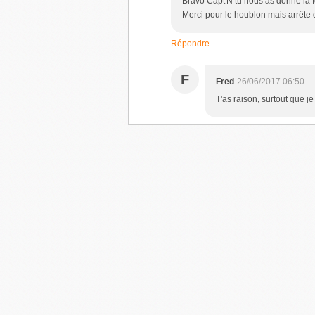
Bravo Capt'N tu nous as donné la fo
Merci pour le houblon mais arrête d
Répondre
F
Fred
26/06/2017 06:50
T'as raison, surtout que j