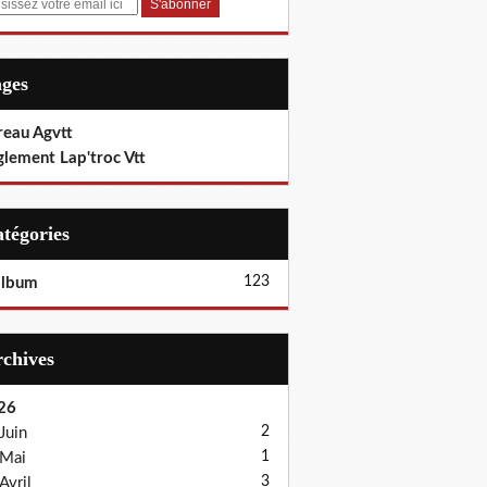
ages
reau Agvtt
glement Lap'troc Vtt
Catégories
123
album
Archives
26
2
Juin
1
Mai
3
Avril