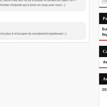
i ,sacré Fred rien ne lui a résisté ce dimanche matin.<br />
E
'inviter n'importe qui à boire un coup avec nous :-)
m
a
i
P
l
Bu
e n'ai plus à m'occuper du recrutement maintenant ;-)
Rè
#
20