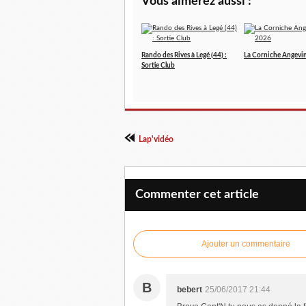
Vous aimerez aussi :
Rando des Rives à Legé (44) :
La Corniche Angevi
Sortie Club
Lap'vidéo
Commenter cet article
Ajouter un commentaire
B
bebert
25/06/2017 21:44