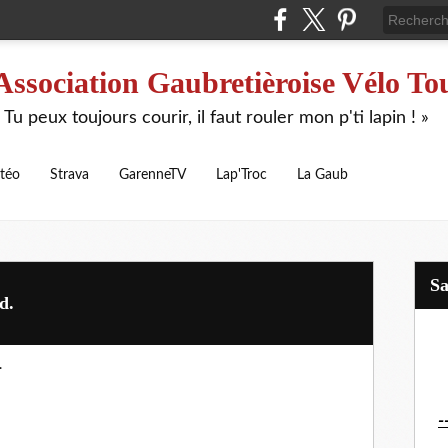
Association Gaubretièroise Vélo To
 Tu peux toujours courir, il faut rouler mon p'ti lapin ! »
téo
Strava
GarenneTV
Lap'Troc
La Gaub
S
d.
.
-