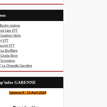
iens
 Bushs-maines
nd Lieu VTT
 Guidons Verts
H VTT
auché VTT
 La Bruffière
 Grasla Boys
 Scorpions
 La Chapelle Gaceline
Lap'infos GARENNE
Garenne X : 14 Avril 202
4