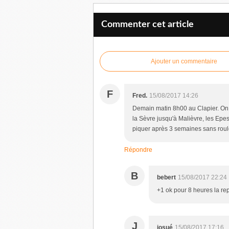
Commenter cet article
Ajouter un commentaire
F
Fred.
15/08/2017 14:26
Demain matin 8h00 au Clapier. On p
la Sèvre jusqu'à Malièvre, les Epess
piquer après 3 semaines sans roule
Répondre
B
bebert
15/08/2017 22:24
+1 ok pour 8 heures la repr
J
josué
15/08/2017 17:16