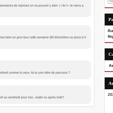
E
semaines de reprises on va pouvoir y aller :) <br /> Je viens a
m
a
i
P
l
Bu
Rè
rais faire un gros tour cette semaine (80 kilomètres ou plus) si il
#
endredi comme tu veux. As tu une idée de parcours ?
20
di ou vendredi pour moi...matin ou après midi?