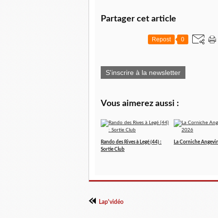
Partager cet article
Repost
0
S'inscrire à la newsletter
Vous aimerez aussi :
Rando des Rives à Legé (44) :
La Corniche Angevi
Sortie Club
Lap'vidéo