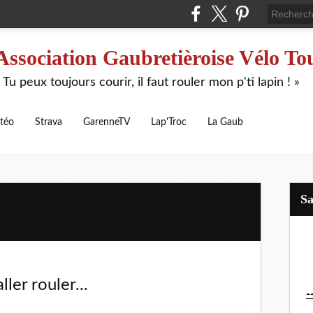
Association Gaubretièroise Vélo To
 Tu peux toujours courir, il faut rouler mon p'ti lapin ! »
téo
Strava
GarenneTV
Lap'Troc
La Gaub
S
ller rouler...
-