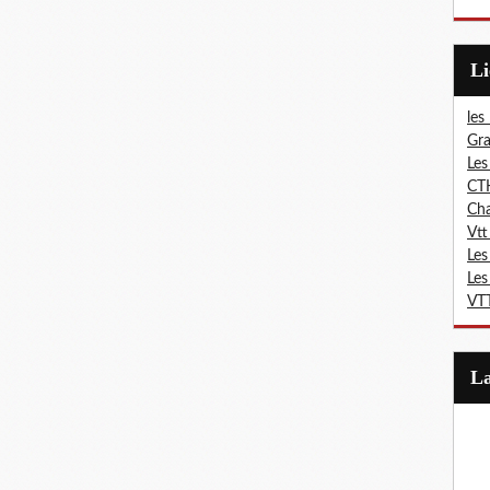
L
les
Gra
Les
CT
Ch
Vtt
Les
Les
VTT