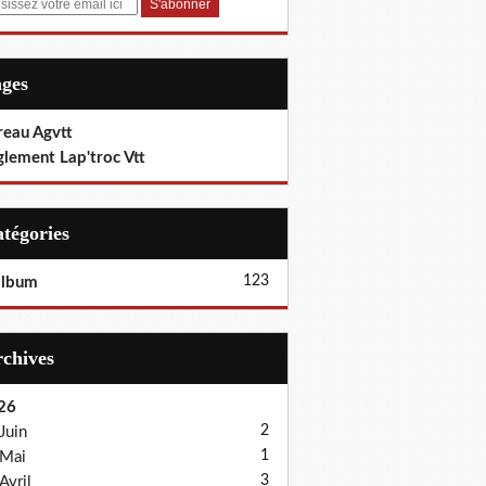
ages
reau Agvtt
glement Lap'troc Vtt
Catégories
123
album
Archives
26
2
Juin
1
Mai
3
Avril