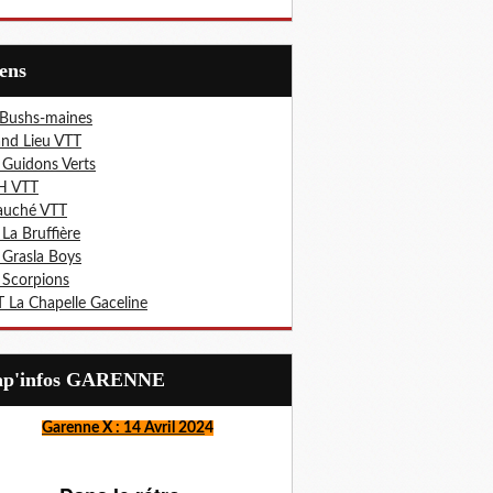
iens
 Bushs-maines
nd Lieu VTT
 Guidons Verts
H VTT
auché VTT
 La Bruffière
 Grasla Boys
 Scorpions
 La Chapelle Gaceline
Lap'infos GARENNE
Garenne X : 14 Avril 202
4