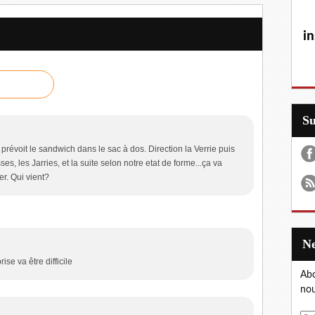
in
S
révoit le sandwich dans le sac à dos. Direction la Verrie puis
es, les Jarries, et la suite selon notre etat de forme...ça va
r. Qui vient?
ise va être difficile
Abo
nou