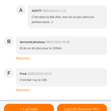
A
AGVTT
08/01/2018 21:31
C'est dans la tête Alex, bon ok un peu dans les
jambes aussi ;-)
B
bertrand piveteau
08/01/2018 20:39
Et de un de plus pour le 100km
Répondre
F
Fred.
08/01/2018 20:23
C'est fait ! sur le 100.
Répondre
< Lap'vidéo
Lap'info Garenne VII >