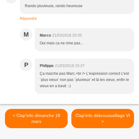
Rando pluvieuse, rando heureuse
Répondre
M
Marco
21/03/2018 20:35
Oui mais ca ne rime pas...
P
Philippe
21/03/2018 15:37
Ça marche pas Marc.<br /> L'expression correct c’est
´plus vieux’ non pas ´pluvieux’ et là les vieux, enfin le
vieux en a bavé :-)
< Clap'info dimanche 18
Clap'info débroussaillage VI
mars
>