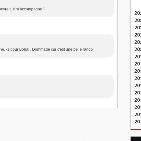
la sevre qui m’accompagne ?
20
20
20
20
20
he, -1 pour Bohal . Dommage car c'est une belle rando
20
20
20
20
20
20
20
20
20
20
20