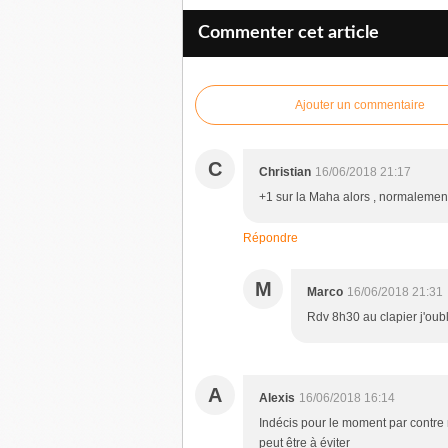
Commenter cet article
Ajouter un commentaire
C
Christian
16/06/2018 21:17
+1 sur la Maha alors , normalemen
Répondre
M
Marco
16/06/2018 21:31
Rdv 8h30 au clapier j'oub
A
Alexis
16/06/2018 16:14
Indécis pour le moment par contre ma
peut être à éviter