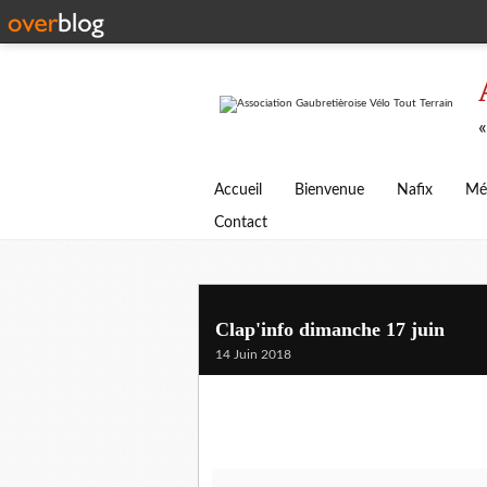
«
Accueil
Bienvenue
Nafix
Mé
Contact
Clap'info dimanche 17 juin
14 Juin 2018