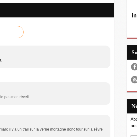
in
S
t.
lie pas mon réveil
Abo
nou
rc il y a un trail sur la verrie mortagne donc tour sur la sèvre