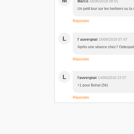
M
Marco
16/06/2018 08:55
Un petit tour sur les herbiers ou 
Répondre
L
l' auvergnat
16/06/2018 07:47
Après une séance chez l' Osteopat
Répondre
L
l'auvergnat
14/06/2018 22:57
+1 pour Bohal (56)
Répondre