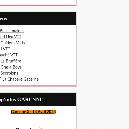
iens
 Bushs-maines
nd Lieu VTT
 Guidons Verts
H VTT
auché VTT
 La Bruffière
 Grasla Boys
 Scorpions
 La Chapelle Gaceline
Lap'infos GARENNE
Garenne X : 14 Avril 202
4