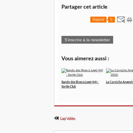
Partager cet article
Repost
0
S'inscrire à la newsletter
Vous aimerez aussi :
Rando des Rives à Legé (44) :
La Corniche Angevi
Sortie Club
Lap'vidéo