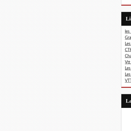
L
les
Gra
Les
CT
Ch
Vtt
Les
Les
VTT