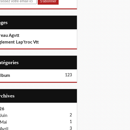
ages
reau Agvtt
glement Lap'troc Vtt
Catégories
123
album
Archives
26
2
Juin
1
Mai
3
Avril