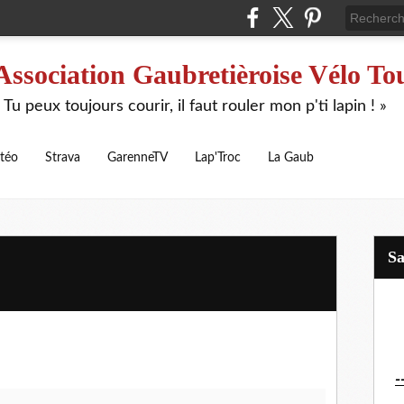
Association Gaubretièroise Vélo To
 Tu peux toujours courir, il faut rouler mon p'ti lapin ! »
téo
Strava
GarenneTV
Lap'Troc
La Gaub
S
-