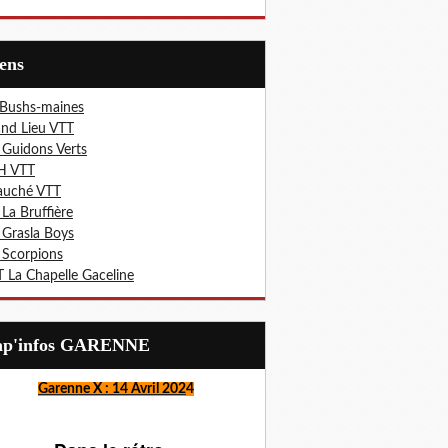
iens
 Bushs-maines
nd Lieu VTT
 Guidons Verts
H VTT
auché VTT
 La Bruffière
 Grasla Boys
 Scorpions
 La Chapelle Gaceline
Lap'infos GARENNE
Garenne X : 14 Avril 202
4