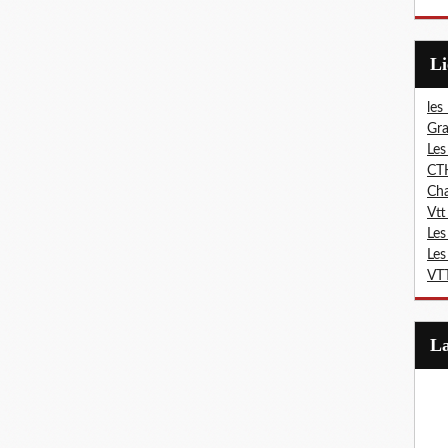
L
les
Gra
Les
CT
Ch
Vtt
Les
Les
VTT