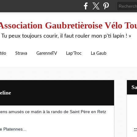
Association Gaubretièroise Vélo To
 Tu peux toujours courir, il faut rouler mon p'ti lapin ! »
téo
Strava
GarenneTV
Lap'Troc
La Gaub
S
eline
biens amusés ce matin à la rando de Saint Père en Retz
-
e Platennes...