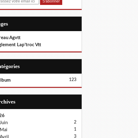
ages
reau Agvtt
glement Lap'troc Vtt
Catégories
123
album
Archives
26
2
Juin
1
Mai
3
Avril