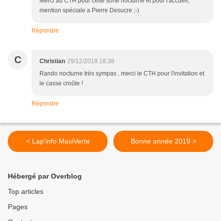
Merci au CTH pour cette sorte nocturne et pour l'accueil,
mention spéciale a Pierre Desucre ;-)
Répondre
C
Christian
29/12/2018 18:38
Rando nocturne très sympas , merci le CTH pour l'invitation et
le casse croûte !
Répondre
< Lap'info MaxiVerte
Bonne année 2019 >
Hébergé par Overblog
Top articles
Pages