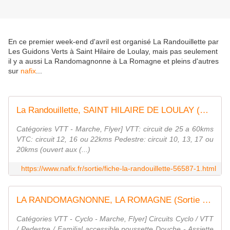
En ce premier week-end d'avril est organisé La Randouillette par
Les Guidons Verts à Saint Hilaire de Loulay, mais pas seulement
il y a aussi La Randomagnonne à La Romagne et pleins d'autres
sur
nafix
...
La Randouillette, SAINT HILAIRE DE LOULAY (Sortie du 07/04/2019 / Ref. : 56587)
Catégories VTT - Marche, Flyer] VTT: circuit de 25 a 60kms
VTC: circuit 12, 16 ou 22kms Pedestre: circuit 10, 13, 17 ou
20kms (ouvert aux (...)
https://www.nafix.fr/sortie/fiche-la-randouillette-56587-1.html
LA RANDOMAGNONNE, LA ROMAGNE (Sortie du 07/04/2019 / Ref. : 57295)
Catégories VTT - Cyclo - Marche, Flyer] Circuits Cyclo / VTT
/ Pedestre / Familial accessible poussette Douche - Assiette