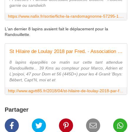
garnie ou sandwich
https://www.nafix.fr/sortie/fiche-la-randomagnonne-57295-1.html
L'an dernier 8 lapins avaient fait le déplacement pour la
Randouillette.
St Hilaire de Loulay 2018 par Fred. - Association Gaubretièroise Vélo Tout Terrain
8 lapins éparpillés ce matin sur cette tant attendue
Randouillette... 39 Kms au compteur pour Marco, Adrien et
L'poipoi, 47 pour Dom et 56 (445D+) pour les 4 Granit 'Boys:
Bébert, Capt'N, moi et et
http://www.agvtt85.fr/2018/04/st-hilaire-de-loulay-2018-par-fred.html
Partager