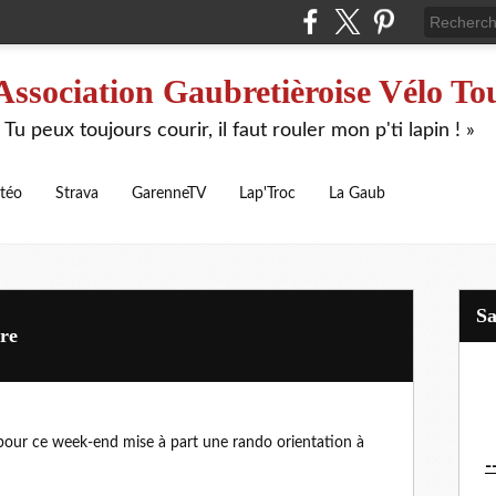
Association Gaubretièroise Vélo To
 Tu peux toujours courir, il faut rouler mon p'ti lapin ! »
téo
Strava
GarenneTV
Lap'Troc
La Gaub
S
re
our ce week-end mise à part une rando orientation à
-