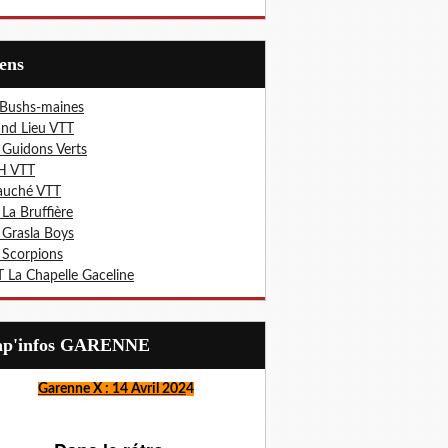
iens
 Bushs-maines
nd Lieu VTT
 Guidons Verts
H VTT
auché VTT
 La Bruffière
 Grasla Boys
 Scorpions
 La Chapelle Gaceline
Lap'infos GARENNE
Garenne X : 14 Avril 202
4