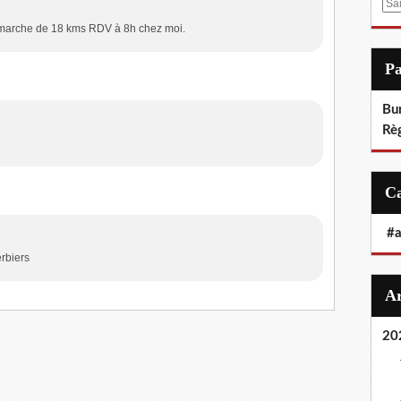
E
m
e marche de 18 kms RDV à 8h chez moi.
a
i
P
l
Bu
Rè
#
erbiers
20