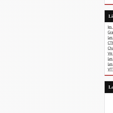
L
les
Gra
Les
CT
Ch
Vtt
Les
Les
VTT