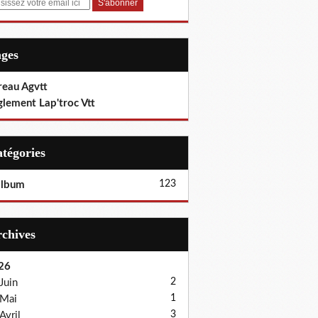
ages
reau Agvtt
glement Lap'troc Vtt
Catégories
123
album
Archives
26
2
Juin
1
Mai
3
Avril