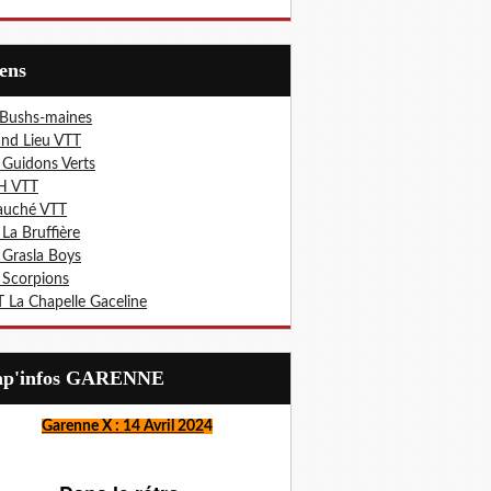
iens
 Bushs-maines
nd Lieu VTT
 Guidons Verts
H VTT
auché VTT
 La Bruffière
 Grasla Boys
 Scorpions
 La Chapelle Gaceline
Lap'infos GARENNE
Garenne X : 14 Avril 202
4