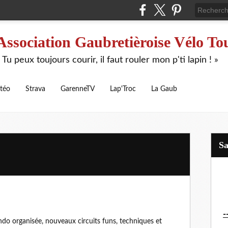
Association Gaubretièroise Vélo To
 Tu peux toujours courir, il faut rouler mon p'ti lapin ! »
téo
Strava
GarenneTV
Lap'Troc
La Gaub
S
-
ndo organisée, nouveaux circuits funs, techniques et