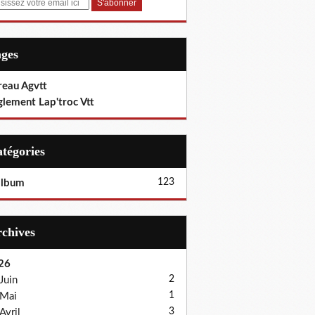
ages
reau Agvtt
glement Lap'troc Vtt
Catégories
123
album
Archives
26
2
Juin
1
Mai
3
Avril