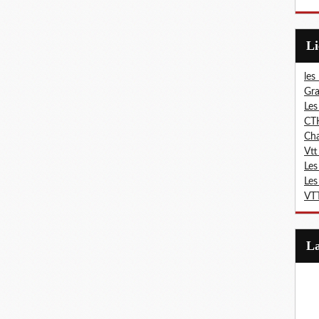
L
les
Gra
Les
CT
Ch
Vtt
Les
Les
VTT