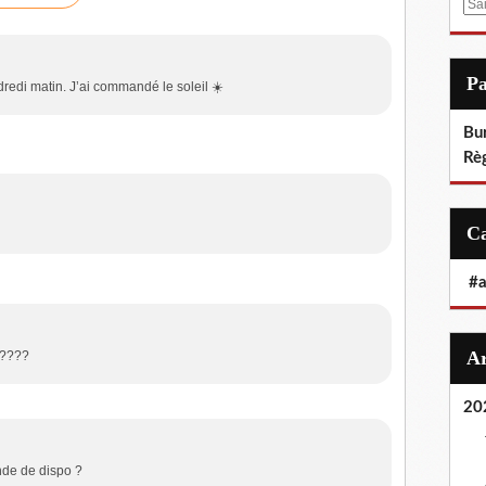
E
m
a
i
P
dredi matin. J’ai commandé le soleil ☀️
l
Bu
Rè
#
 ????
20
de de dispo ?