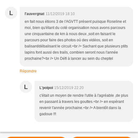
L
l'auvergnat
11/12/2019 18:10
en fait nous étions 3 de l'AGVTT présent puisque Roseline et
moi, bien qu'étant du coté organisation nous avons parcours
une cinquantaine de km à nous deux ,soit en faisant le
parcours pour faire des photos où des vidéos, soit en
balisant/débalisant le circuit.<br /> Sachant que plusieurs ptits
lapins font aussi des trails, combien seront nous l'année
prochaine?<br /> Un Défi à lancer au sein du cheptel
Répondre
L
L'poipoi
15/12/2019 22:20
c'était un moyen de rendre l'utile à l'agréable ,de plus
en passant à travers les gouttes.<br /> en espérant
revenir l'année prochaine.<br /> A bientôt dans la
gadoue !!!