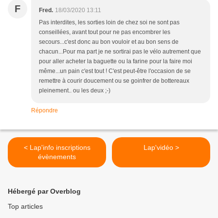
F
Fred.
18/03/2020 13:11
Pas interdites, les sorties loin de chez soi ne sont pas
conseillées, avant tout pour ne pas encombrer les
secours...c'est donc au bon vouloir et au bon sens de
chacun...Pour ma part je ne sortirai pas le vélo autrement que
pour aller acheter la baguette ou la farine pour la faire moi
même...un pain c'est tout ! C'est peut-être l'occasion de se
remettre à courir doucement ou se goinfrer de bottereaux
pleinement.. ou les deux ;-)
Répondre
< Lap'info inscriptions
Lap'vidéo >
évènements
Hébergé par Overblog
Top articles