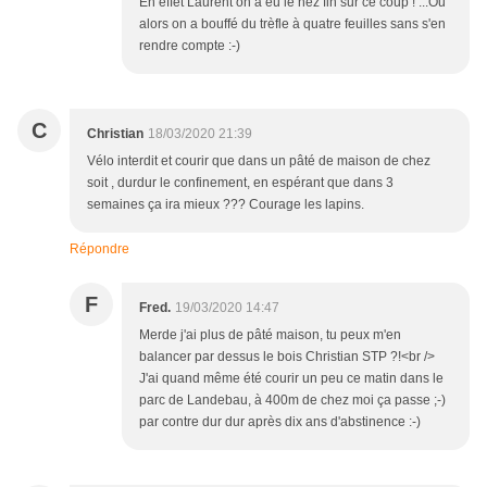
‌En effet Laurent on a eu le nez fin sur ce coup ! ...Ou
alors on a bouffé du trèfle à quatre feuilles sans s'en
rendre compte :-)
C
Christian
18/03/2020 21:39
Vélo interdit et courir que dans un pâté de maison de chez
soit , durdur le confinement, en espérant que dans 3
semaines ça ira mieux ??? Courage les lapins.
Répondre
F
Fred.
19/03/2020 14:47
Merde j'ai plus de pâté maison, tu peux m'en
balancer par dessus le bois Christian STP ?!<br />
J'ai quand même été courir un peu ce matin dans le
parc de Landebau, à 400m de chez moi ça passe ;-)
par contre dur dur après dix ans d'abstinence :-)