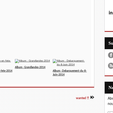
in
S
Album - Grandlandes-2014
-fete-2014
Album - Debarquement-du-8-
Juin-2014
wanted !!!
Abo
nou