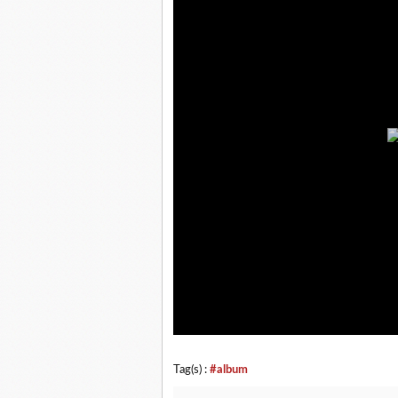
Tag(s) :
#album