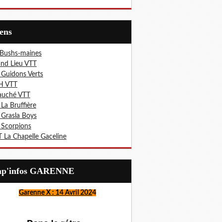
iens
 Bushs-maines
nd Lieu VTT
 Guidons Verts
H VTT
auché VTT
 La Bruffière
 Grasla Boys
 Scorpions
 La Chapelle Gaceline
Lap'infos GARENNE
Garenne X : 14 Avril 202
4