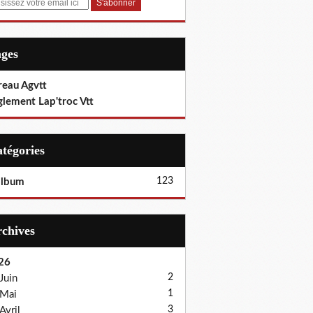
ages
reau Agvtt
glement Lap'troc Vtt
Catégories
123
album
Archives
26
2
Juin
1
Mai
3
Avril