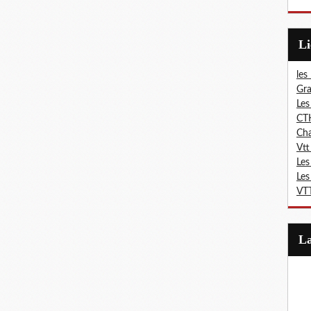
L
les
Gra
Les
CT
Ch
Vtt
Les
Les
VTT