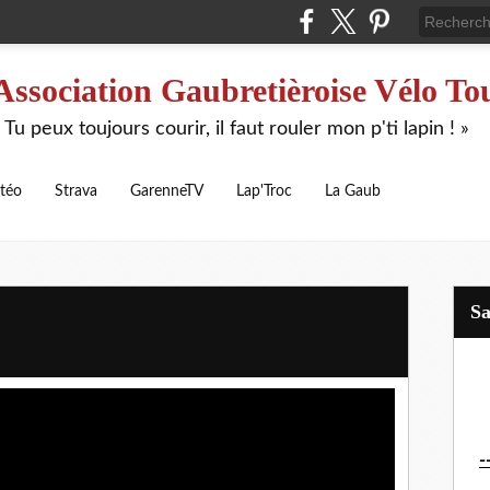
Association Gaubretièroise Vélo To
 Tu peux toujours courir, il faut rouler mon p'ti lapin ! »
téo
Strava
GarenneTV
Lap'Troc
La Gaub
S
-