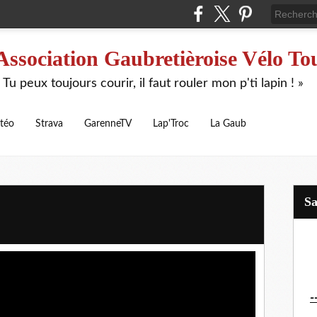
Association Gaubretièroise Vélo To
 Tu peux toujours courir, il faut rouler mon p'ti lapin ! »
téo
Strava
GarenneTV
Lap'Troc
La Gaub
S
-