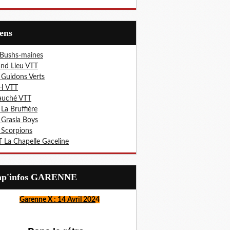
iens
 Bushs-maines
nd Lieu VTT
 Guidons Verts
H VTT
auché VTT
 La Bruffière
 Grasla Boys
 Scorpions
 La Chapelle Gaceline
Lap'infos GARENNE
Garenne X : 14 Avril 202
4