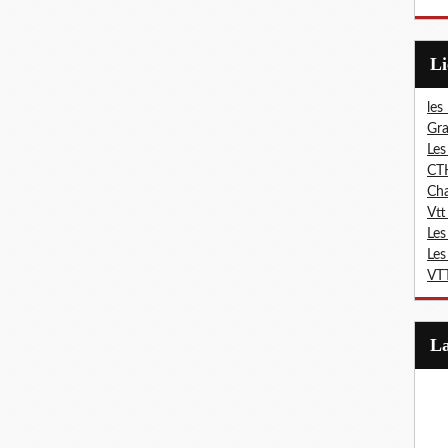
L
les
Gra
Les
CT
Ch
Vtt
Les
Les
VTT