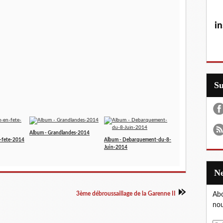
in
S
Album - Grandlandes-2014
-fete-2014
Album - Debarquement-du-8-
Juin-2014
3ème débroussaillage de la Garenne II
Abo
nou