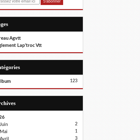
ages
reau Agvtt
glement Lap'troc Vtt
Catégories
123
album
Archives
26
2
Juin
1
Mai
3
Avril