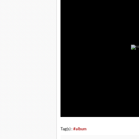
Tag(s) :
#album