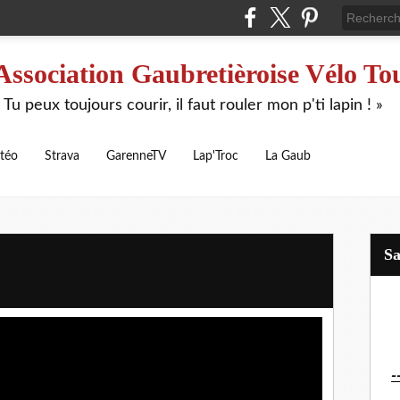
Association Gaubretièroise Vélo To
 Tu peux toujours courir, il faut rouler mon p'ti lapin ! »
téo
Strava
GarenneTV
Lap'Troc
La Gaub
S
-