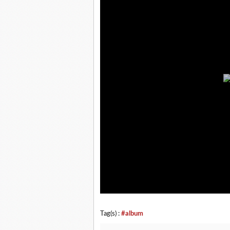
Tag(s) :
#album