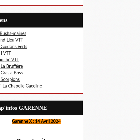
iens
 Bushs-maines
nd Lieu VTT
 Guidons Verts
H VTT
auché VTT
 La Bruffière
 Grasla Boys
 Scorpions
 La Chapelle Gaceline
Lap'infos GARENNE
Garenne X : 14 Avril 202
4