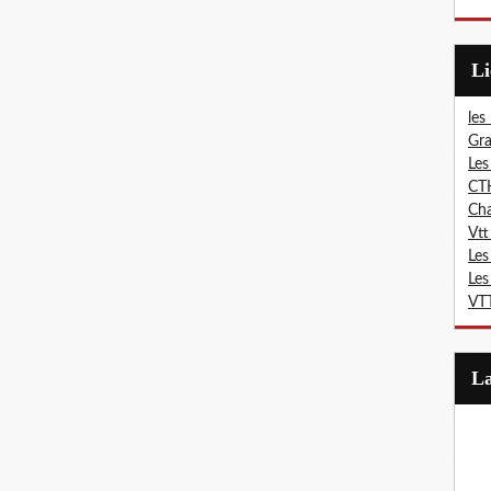
L
les
Gra
Les
CT
Ch
Vtt
Les
Les
VTT