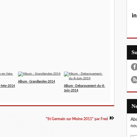
in
S
Album - Grandlandes-2014
-fete-2014
Album - Debarquement-du-8-
Juin-2014
"St Germain sur Moine 2011" par Fred
Abo
nou