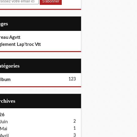
ages
reau Agvtt
glement Lap'troc Vtt
Catégories
123
album
Archives
26
2
Juin
1
Mai
3
Avril