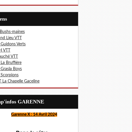
iens
 Bushs-maines
nd Lieu VTT
 Guidons Verts
H VTT
auché VTT
 La Bruffière
 Grasla Boys
 Scorpions
 La Chapelle Gaceline
Lap'infos GARENNE
Garenne X : 14 Avril 202
4