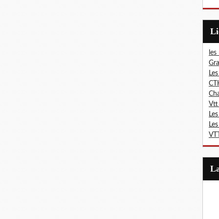
L
les
Gra
Les
CT
Ch
Vtt
Les
Les
VTT