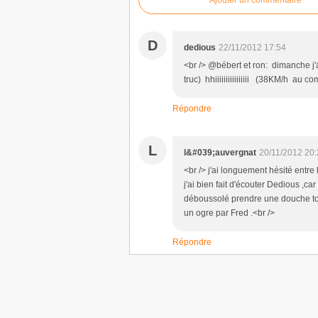
Ajouter un commentaire
D
dedious
22/11/2012 17:54
<br /> @bébert et ron: dimanche j'ai 
truc) hhiiiiiiiiiiiiiiii (38KM/h
Répondre
L
l&#039;auvergnat
20/11/2012 20
<br /> j'ai longuement hésité entre 
j'ai bien fait d'écouter Dedious ,c
déboussolé prendre une douche tou
un ogre par Fred .<br />
Répondre