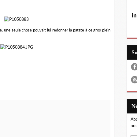
in
 une seule chose pouvait lui redonner la patate à ce gros plein
S
Abo
nou