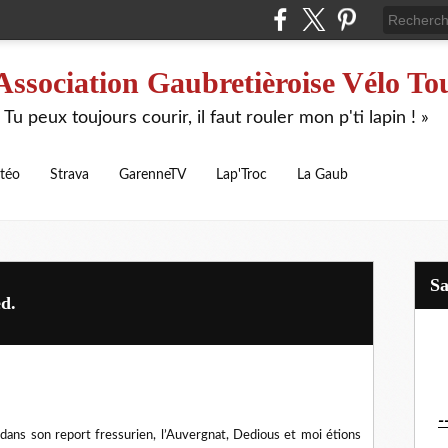
Association Gaubretièroise Vélo To
 Tu peux toujours courir, il faut rouler mon p'ti lapin ! »
téo
Strava
GarenneTV
Lap'Troc
La Gaub
S
d.
-
ans son report fressurien, l’Auvergnat, Dedious et moi étions