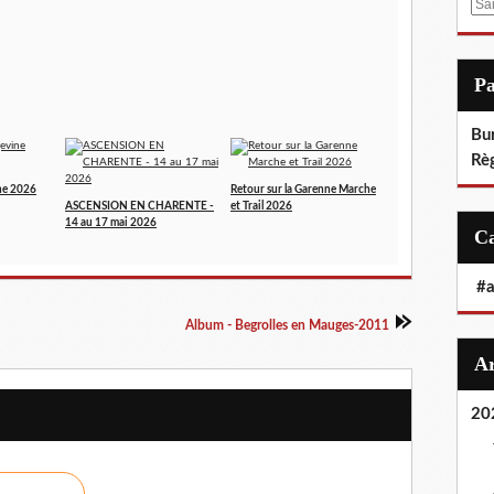
E
m
a
i
P
l
Bu
Rè
ne 2026
Retour sur la Garenne Marche
ASCENSION EN CHARENTE -
et Trail 2026
14 au 17 mai 2026
#
Album - Begrolles en Mauges-2011
20