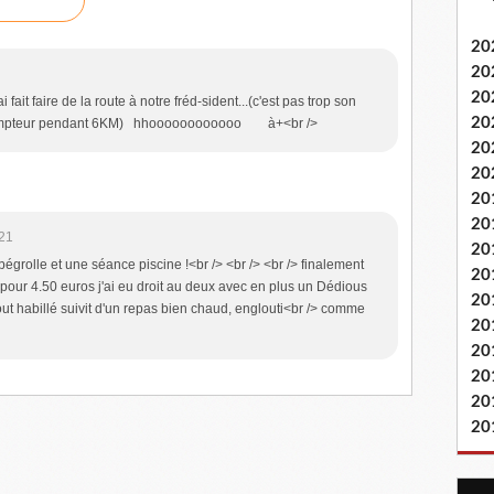
20
20
20
fait faire de la route à notre fréd-sident...(c'est pas trop son
20
 au compteur pendant 6KM) hhoooooooooooo à+<br />
20
20
20
20
:21
20
bégrolle et une séance piscine !<br /> <br /> <br /> finalement
20
ar pour 4.50 euros j'ai eu droit au deux avec en plus un Dédious
20
t habillé suivit d'un repas bien chaud, englouti<br /> comme
20
20
20
20
20