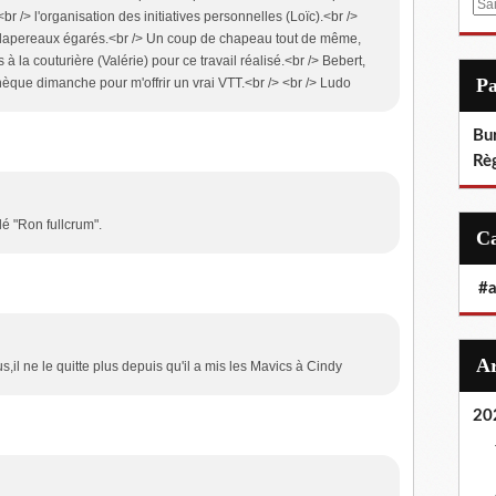
E
r /> l'organisation des initiatives personnelles (Loïc).<br />
m
ts lapereaux égarés.<br /> Un coup de chapeau tout de même,
a
à la couturière (Valérie) pour ce travail réalisé.<br /> Bebert,
i
P
 chèque dimanche pour m'offrir un vrai VTT.<br /> <br /> Ludo
l
Bu
Rè
lé "Ron fullcrum".
#
il ne le quitte plus depuis qu'il a mis les Mavics à Cindy
20