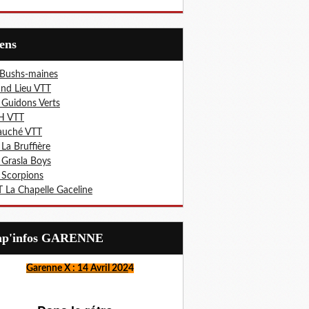
iens
 Bushs-maines
nd Lieu VTT
 Guidons Verts
H VTT
auché VTT
 La Bruffière
 Grasla Boys
 Scorpions
 La Chapelle Gaceline
Lap'infos GARENNE
Garenne X : 14 Avril 202
4