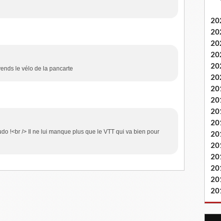
20
20
20
20
20
 vends le vélo de la pancarte
20
20
20
20
20
do !<br /> Il ne lui manque plus que le VTT qui va bien pour
20
20
20
20
20
20