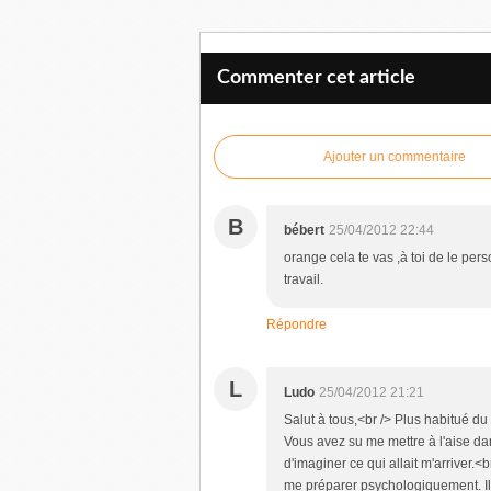
Commenter cet article
Ajouter un commentaire
B
bébert
25/04/2012 22:44
orange cela te vas ,à toi de le pers
travail.
Répondre
L
Ludo
25/04/2012 21:21
Salut à tous,<br /> Plus habitué du 
Vous avez su me mettre à l'aise dans
d'imaginer ce qui allait m'arriver.
me préparer psychologiquement. Il é