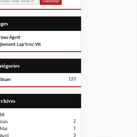
ages
reau Agvtt
glement Lap'troc Vtt
Catégories
123
album
Archives
26
2
Juin
1
Mai
3
Avril