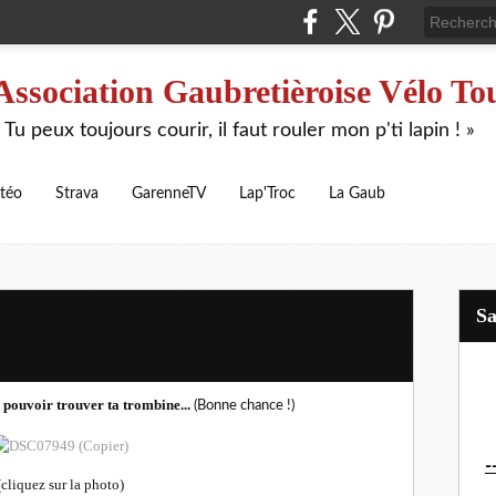
Association Gaubretièroise Vélo To
 Tu peux toujours courir, il faut rouler mon p'ti lapin ! »
téo
Strava
GarenneTV
Lap'Troc
La Gaub
S
.
 pouvoir trouver ta trombine...
(Bonne chance !)
-
(cliquez sur la photo)