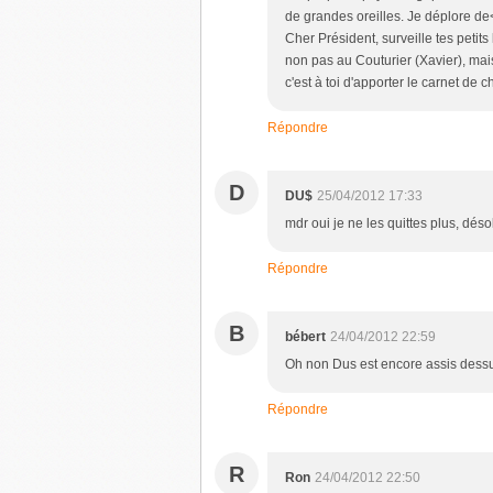
de grandes oreilles. Je déplore de<b
Cher Président, surveille tes peti
non pas au Couturier (Xavier), mais 
c'est à toi d'apporter le carnet de
Répondre
D
DU$
25/04/2012 17:33
mdr oui je ne les quittes plus, déso
Répondre
B
bébert
24/04/2012 22:59
Oh non Dus est encore assis dessus,
Répondre
R
Ron
24/04/2012 22:50