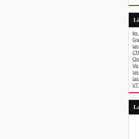
L
les
Gra
Les
CT
Ch
Vtt
Les
Les
VTT