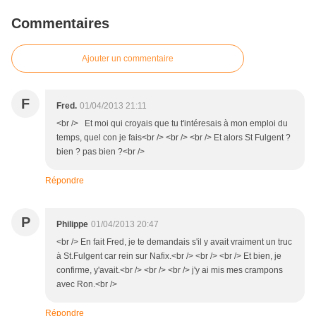
Commentaires
Ajouter un commentaire
F
Fred.
01/04/2013 21:11
<br /> Et moi qui croyais que tu t'intéresais à mon emploi du
temps, quel con je fais<br /> <br /> <br /> Et alors St Fulgent ?
bien ? pas bien ?<br />
Répondre
P
Philippe
01/04/2013 20:47
<br /> En fait Fred, je te demandais s'il y avait vraiment un truc
à St.Fulgent car rein sur Nafix.<br /> <br /> <br /> Et bien, je
confirme, y'avait.<br /> <br /> <br /> j'y ai mis mes crampons
avec Ron.<br />
Répondre