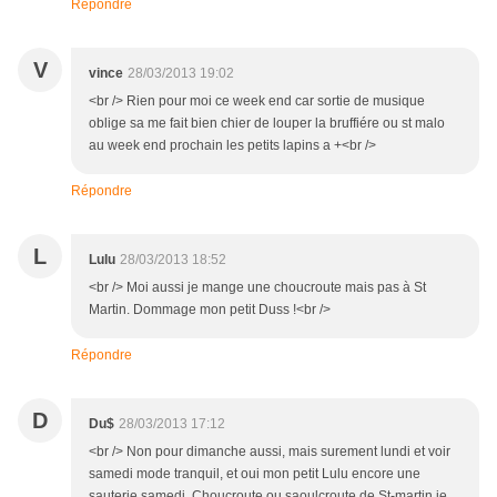
Répondre
V
vince
28/03/2013 19:02
<br /> Rien pour moi ce week end car sortie de musique
oblige sa me fait bien chier de louper la bruffiére ou st malo
au week end prochain les petits lapins a +<br />
Répondre
L
Lulu
28/03/2013 18:52
<br /> Moi aussi je mange une choucroute mais pas à St
Martin. Dommage mon petit Duss !<br />
Répondre
D
Du$
28/03/2013 17:12
<br /> Non pour dimanche aussi, mais surement lundi et voir
samedi mode tranquil, et oui mon petit Lulu encore une
sauterie samedi. Choucroute ou saoulcroute de St-martin je