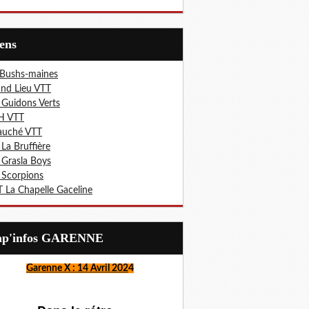
iens
 Bushs-maines
nd Lieu VTT
 Guidons Verts
H VTT
auché VTT
 La Bruffière
 Grasla Boys
 Scorpions
 La Chapelle Gaceline
Lap'infos GARENNE
Garenne X : 14 Avril 202
4