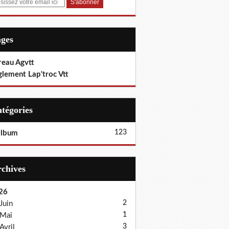
ages
reau Agvtt
glement Lap'troc Vtt
Catégories
123
album
Archives
26
2
Juin
1
Mai
3
Avril