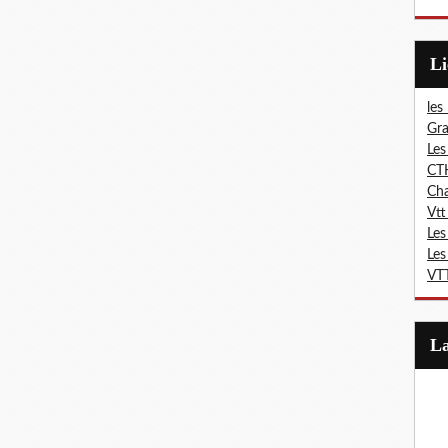
L
les
Gra
Les
CT
Ch
Vtt
Les
Les
VTT