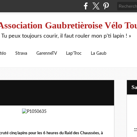
Association Gaubretièroise Vélo To
 Tu peux toujours courir, il faut rouler mon p'ti lapin ! »
téo
Strava
GarenneTV
Lap'Troc
La Gaub
S
-
recruté cinq lapins pour les 6 heures du Raid des Chaussées, à