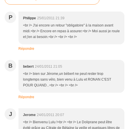
P
Philippe
25/01/2011 21:39
<br /> J'ai encore un retour "obligatoire" à la maison avant
midi.<br /> Encore en repas à assurer.<br /> Moi aussi je roule
et j'en ai besoin.<br /> <br /> <br />
Répondre
B
bebert
24/01/2011 21:05
<br /> bien sur Jérome,un bébert ne peut rester trop
longtemps sans vélo, bien venu à Lulu et RONAN C'EST
POUR QUAND...<br /> <br /> <br />
Répondre
J
Jerome
24/01/2011 20:07
<br /> Bienvenu Lulu !<br /> <br /> Le Doliprane peut être
évité grâce au Citrate de Bétaïne la veille et quelques litres de