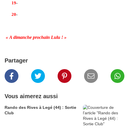
19
-
En chercher une autre au frigo, c’est bon pour les
crampes, mais faut la boire vite !
20
-
Pars et attend toi à te faire tirer tes oreilles de lapin
pour la sonnerie du matin
et pour ton retard au déjeuner dominical.
« A dimanche prochain Lulu ! »
Partager
Vous aimerez aussi
Rando des Rives à Legé (44) : Sortie
Club