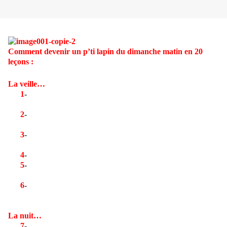
Comment devenir un p’ti lapin du dimanche matin en 20
leçons :
La veille…
1
-
Vérifie quand même que tu as toujours un VTT en ta
possession.
2
-
Prépare ta tenue vestimentaire, ton casque, sac à dos et
matériel de réparation.
3
-
Vas voir sur le blog agvtt pour l’heure de départ du
lendemain.
4
-
Essai d’oublier la grasse matinée du dimanche matin.
5
-
Programme ton réveil et choisi une sonnerie susceptible
de ne pas réveiller tout ton terrier.
6
-
Achète toi une bonne conduite pour le reste de la soirée.
(Facultatif)
La nuit…
7
-
Dors environ un peu quand même.