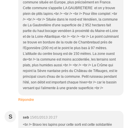
commune située en Europe, plus précisément en France.
Cette commune s'appelle LA GAUBRETIERE et on y trouve
plein de ptits lapins.<br /> <br /> <br /> Pour être complet :<br
/> <br /> <br /> Située dans le nord-est Vendéen, la commune
de La Gaubretière d'une superficie de 2 952 hectares fait
partie du haut bocage vendéen à proximité du Maine-et-Loire
et de la Loire-Atlantique.<br /> <br /> <br /> Le point culminant
se trouve en bordure de la route de Chambretaud près de
l'Egonnière (200 m) et le point le plus bas à 97 mètres.
L'altitude du centre bourg est de 150 mètres. La zone ouest
de<br /> la commune est moins accidentée, les terrains sont
plats, plus humides aussi.<br /> <br /> <br /> La Crûme qui
rejoint la Sèvre nantaise près du Château de Tiffauges, est le
principal cours d'eau de la commune. Petit ruisseau pendant
l'été, son débit est important chaque hiver<br /> car le bassin
versant qui l'alimente à une grande superficie.<br />
Répondre
S
seb
15/01/2013 20:27
<br /> Bravo les lapins pour cette sorti est cette solidaritée