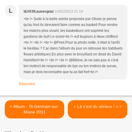
L
l&#039;auvergnat
14/01/2013 21:14
<br /> Suite à la belle soirée proposée par Olivier je pense
qu'au foot ils devraient faire comme au basket! Pour rendre
les matchs plus vivant, les basketeurs ont suprimé les
gardiens de but! Le score<br /> est toujours à deux chiffres!
<br /> <br /> <br /> @Fred.Pour la photo nette, il était à l'arrêt
le bestiau ? Car dans l'album du jour on retrouve tes habituels
floues artistiques.En plus avec le brouillard on dirait du David
Hamilton!<br /> <br /> <br /> @Bibine.Je ne sais pas si c'est
ton instinct de responsable de bar ou ton instinct de survie,
mais je dois reconnaitre que tu as fait fort<br />
Répondre
< Album - St-Germain-sur-
« Là c’est du sérieux ! » >
Moine 2011