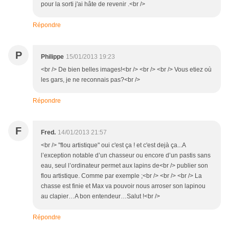
pour la sorti j'ai hâte de revenir .<br />
Répondre
P
Philippe
15/01/2013 19:23
<br /> De bien belles images!<br /> <br /> <br /> Vous etiez où
les gars, je ne reconnais pas?<br />
Répondre
F
Fred.
14/01/2013 21:57
<br /> "flou artistique" oui c'est ça ! et c'est dejà ça...A
l’exception notable d’un chasseur ou encore d’un pastis sans
eau, seul l’ordinateur permet aux lapins de<br /> publier son
flou artistique. Comme par exemple ;<br /> <br /> <br /> La
chasse est finie et Max va pouvoir nous arroser son lapinou
au clapier…A bon entendeur…Salut !<br />
Répondre