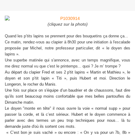
(cliquez sur la photo)
Quand les p’tits lapins se prennent pour des bouquetins ça donne ça...
Ce matin, rendez-vous au clapier à 8h30 pour une initiation à l'escalade
proposée par Michel, notre professeur particulier, dit « le doyen des
lapins ».
Une superbe matinée qui s'annonce, avec un temps magnifique, vous
me direz normal vu que c'est le printemps... quoi ? Je m’ trompe ?
Au départ du clapier Fred et ses 2 p'tit lapins « Martin et Mathieu », le
doyen et son p’tit lapin « Titi », puis Hubert et moi. Direction le
Longeron, le rocher du Manis.
Une fois sur place on s'équipe d’un baudrier et de chaussons, faut dire
qu’ils sont beaucoup moins confortable que mes belles pantoufles du
Dimanche matin.
Le doyen "monte en tête" il nous ouvre la voie « normal supp » pour
passer la corde, et là c’est sérieux. Hubert et le doyen commence à
parler avec des termes un peu trop techniques pour nous... là tu
demande juste d'où ils sortent ces mots.
« C’est bon je suis vaché » ou encore : « On y va pour un 7b, 8b »