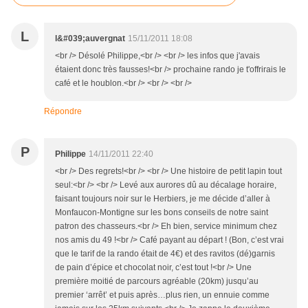
L
l&#039;auvergnat
15/11/2011 18:08
<br /> Désolé Philippe,<br /> <br /> les infos que j'avais
étaient donc très fausses!<br /> prochaine rando je t'offrirais le
café et le houblon.<br /> <br /> <br />
Répondre
P
Philippe
14/11/2011 22:40
<br /> Des regrets!<br /> <br /> Une histoire de petit lapin tout
seul:<br /> <br /> Levé aux aurores dû au décalage horaire,
faisant toujours noir sur le Herbiers, je me décide d’aller à
Monfaucon-Montigne sur les bons conseils de notre saint
patron des chasseurs.<br /> Eh bien, service minimum chez
nos amis du 49 !<br /> Café payant au départ ! (Bon, c’est vrai
que le tarif de la rando était de 4€) et des ravitos (dé)garnis
de pain d’épice et chocolat noir, c’est tout !<br /> Une
première moitié de parcours agréable (20km) jusqu’au
premier ‘arrêt’ et puis après…plus rien, un ennuie comme