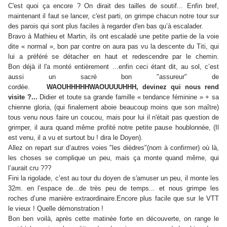
C'est quoi ça encore ? On dirait des tailles de soutif... Enfin bref,
maintenant il faut se lancer, c'est parti, on grimpe chacun notre tour sur
des parois qui sont plus faciles à regarder d'en bas qu’à escalader.
Bravo à Mathieu et Martin, ils ont escaladé une petite partie de la voie
dite « normal », bon par contre on aura pas vu la descente du Titi, qui
lui a préféré se détacher en haut et redescendre par le chemin.
Bon déjà il l'a monté entièrement ...enfin ceci étant dit, au sol, c’est
aussi un sacré bon "assureur" de
cordée.
WAOUHHHHHWAOUUUUHHH, devinez qui nous rend
visite ?...
Didier et toute sa grande famille « tendance féminine » + sa
chienne gloria, (qui finalement aboie beaucoup moins que son maître)
tous venu nous faire un coucou, mais pour lui il n'était pas question de
grimper, il aura quand même profité notre petite pause houblonnée, (Il
est venu, il a vu et surtout bu ! dira le Doyen).
Allez on repart sur d’autres voies "les dièdres"(nom à confirmer) où là,
les choses se complique un peu, mais ça monte quand même, qui
l’aurait cru ???
Fini la rigolade, c’est au tour du doyen de s'amuser un peu, il monte les
32m. en l’espace de...de très peu de temps... et nous grimpe les
roches d’une manière extraordinaire.Encore plus facile que sur le VTT
le vieux ! Quelle démonstration !
Bon ben voilà, après cette matinée forte en découverte, on range le