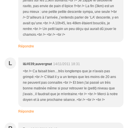
jamais sur les 25km suivants.<br /> Je zappe le deuxième
ravito, pas envie de pain d’épice !!<br /> La fin (3km) est un
peu mieux : une petite petite descente sympa, une seule !<br
/> D’ailleurs à l’arrivée, j’entends parler de ‘LA’ descente, y en
avait qu’une.<br /> A 10h45, les 48km étaient bouclés, je
rentre.<br /> Un petit lapin un peu déçu qui aurait dû jouer le
chamois.<br /> <br /> <br />
Répondre
L
l&#039;auvergnat
14/11/2011 18:31
<br /> Ca faisait bien....très longtemps que je n'avais pas
grimpé.<br /> C'était il y a un temps que les moins de 20 ans
ne peuvent pas connaitre.<br /> Et bien j'ai passé un très
bonne matinée même si pour retrouver le (petit) niveau que
j'avais , il faudrait que je m'entraine.<br /> <br /> Merci à notre
doyen et à une prochaine séance..<br /> <br /> <br />
Répondre