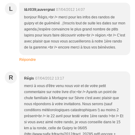
L
l&#039;auvergnat
07/04/2012 14:07
bonjour Régis,<br /> merci pour les infos des randos de
guipry et de guéméné . j'inscris tout de suite les dates sur mon
agenda.j'espère convaincre le plus grand nombre de ptits
lapins pour leurs faire découvrir votre<br /> région.<br /> C'est
avec plaisir que nous vous accueillerons à notre 1ère rando
de la garenne.<br /> encore merci à tous vos bénévoles.
Répondre
R
Régis
07/04/2012 13:17
merci à vous d'être venu nous voir et de votre petit
commentaire sur notre livre d'or.<br /> Ayants un point de
chute familiale à Mortagne sur Sèvre c'est avec plaisir que
nous répondons à votre invitations. Nous serons (sauf
conditions météorologiques catastrophiques !) au moins 2
présent<br /> le 22 avril pour testé votre 1ère rando !<br /> Et
si vous avez aimé notre rando, je vous conseille dans le 15
km a la ronde, celle de Guipry le 06/05
(http://www.nafix.fr/tracts/2012/tract_20785.pdf) encore +