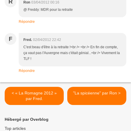
R
Ron
03/04/2012 00:16
@ Freddy: MDR pour la retraite
Répondre
F
Fred.
02/04/2012 22:42
C'est beau d'être à la retraite !<br /> <br /> En fin de compte,
ça vaut pas l'Auvergne mais c'était génial...<br /> Vivement la
TLF !
Répondre
< « La Romagne 2012 »
"La spicéenne" par Ron >
par Fred.
Hébergé par Overblog
Top articles