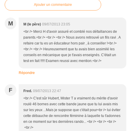
Ajouter un commentaire
M
M (le père)
09/07/2013 23:05
<br /> Merci H d'avoir assuré et comblé nos défaillances de
parents.<br /> <br /> <br /> Nous avons retrouvé un fils ravi . A
refaire car tu es un éducateur hors pair , à conseiller !<br />
<br /> <br /> Heureusement que tu avais bien assimilé les
conseils en mécanique que je t'avais enseignés. C'était un
test en fait !!!!! Examen reussi avec mention.<br />
Répondre
F
Fred.
09/07/2013 22:47
<br /> C'est sûr Hubert, Mister T a vraiment du mérite d'avoir
roulé 46 bornes avec cette bande jaune que tu lui avais mis
sur les yeux ...Mais je suppose que c'était pour<br /> lui éviter
cette débauche de rencontre féminine à laquelle tu t'adonnes
en ce moment sur tes dernières rando... <br /> <br /> <br />
<br />