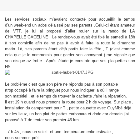
Les services sociaux m’avaient contacté pour accueillir le temps
d’un
week-end un ados délaissé par ses parents .Celui-ci étant amateur
de
VTT, je lui ai proposé d’aller rouler sur la rando de LA
CHAPELLE
GACELINE .
Le rendez-vous avait été fixé le samedi à 18h
à son domicile afin de
ne pas à avoir à faire la route le dimanche
matin.
Là, ses parents étant déjà partis faire la fête , T (c’est comme
cela
que je le nommerais pour garder son anonymat ) me signale que
son
disque av frotte . Après étude je constate que ses plaquettes son
HS .
Le problème c’est que son père ne réponds pas à son portable
(trop
occupé à faire la bringue) pour nous indiquer la où il range
son
matériel , et le temps de trouver la cachette ,faire la réparation,
il
est 19 h quand nous prenons la route pour 2 h de voyage.
Sur place ,
installation du campement pour T , petite causette avec
GuyMbé déjà
sur les lieux, un bon plat de pattes carbonara et dodo car
demain j’ai
proposé à T de tenter son premier 46 km.
7 h 45 , sous un soleil et une température enfin estivale ,
nous
sommes prêt .