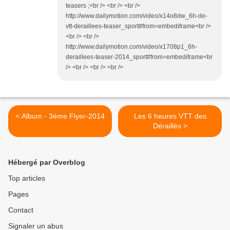
teasers ;<br /> <br /> <br />
http://www.dailymotion.com/video/x14o8dw_6h-de-
vtt-deraillees-teaser_sport#from=embediframe<br />
<br /> <br />
http://www.dailymotion.com/video/x1708p1_6h-
deraillees-teaser-2014_sport#from=embediframe<br
/> <br /> <br /> <br />
< Album - 3ème Flyer-2014
Les 6 heures VTT des
Déraillés >
Hébergé par Overblog
Top articles
Pages
Contact
Signaler un abus