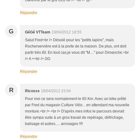
Garenne par le grd GG)<br /> <br /> @+
Répondre
G
GéGé VTTeam
19/04/2012 18:55
Salut Fred<br /> Désolé pour les "petits lapins", mais
Rocherservière est à la porte de la maison. De plus, ont doit
partir très tôt. En tout cas,je vous dit "M...." pour Dimanche.<br
/> A +<br /> GG
Répondre
R
Ricosss
18/04/2012 23:04
Pour moi ce sera normalement le 65 Km. Avec un bike prêté
par Fred du magasin Culture Vélo... en attendant ma nouvelle
monture.<br /> <br /> D'après mes infos le parcours devrait
être sympa suite à un gros travail de repèrage, défrichage,
balisage et autres..... arrosages !!!!
Répondre