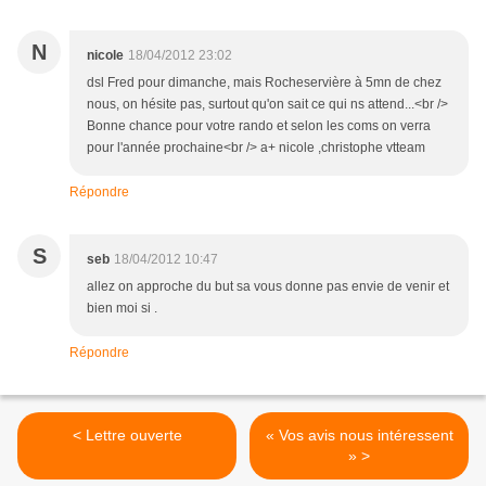
N
nicole
18/04/2012 23:02
dsl Fred pour dimanche, mais Rocheservière à 5mn de chez
nous, on hésite pas, surtout qu'on sait ce qui ns attend...<br />
Bonne chance pour votre rando et selon les coms on verra
pour l'année prochaine<br /> a+ nicole ,christophe vtteam
Répondre
S
seb
18/04/2012 10:47
allez on approche du but sa vous donne pas envie de venir et
bien moi si .
Répondre
< Lettre ouverte
« Vos avis nous intéressent
» >