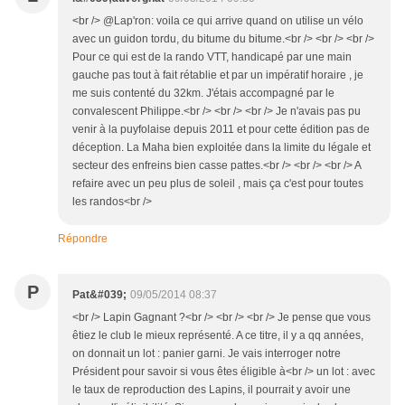
<br /> @Lap'ron: voila ce qui arrive quand on utilise un vélo
avec un guidon tordu, du bitume du bitume.<br /> <br /> <br />
Pour ce qui est de la rando VTT, handicapé par une main
gauche pas tout à fait rétablie et par un impératif horaire , je
me suis contenté du 32km. J'étais accompagné par le
convalescent Philippe.<br /> <br /> <br /> Je n'avais pas pu
venir à la puyfolaise depuis 2011 et pour cette édition pas de
déception. La Maha bien exploitée dans la limite du légale et
secteur des enfreins bien casse pattes.<br /> <br /> <br /> A
refaire avec un peu plus de soleil , mais ça c'est pour toutes
les randos<br />
Répondre
P
Pat&#039;
09/05/2014 08:37
<br /> Lapin Gagnant ?<br /> <br /> <br /> Je pense que vous
êtiez le club le mieux représenté. A ce titre, il y a qq années,
on donnait un lot : panier garni. Je vais interroger notre
Président pour savoir si vous êtes éligible à<br /> un lot : avec
le taux de reproduction des Lapins, il pourrait y avoir une