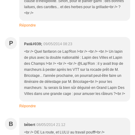
clause d'inéligibilité. Sinon, pour le panier garni : des bonnes
laitues, des carottes... et des herbes pour la grillade<br /> ?
<br />
Répondre
P
Pat&#039;
09/05/2014 08:23
<br /> Quel fanfaron ce Lap'Ron !<br /> <br /> <br /> Un lapin
de plus avec la double nationalité : Lapin des Villes et Lapin
des Champs !<br /> <br /> <br /> @Lap'Ron : il y avait trop de
marcheurs à pester après les VTT sur la rocade prêt de M.
Bricolage... l'année prochaine, on pourrait peut-être faire un
itinéraire de délestage par M. Bricolage<br /> pour les
marcheurs : tu serais là bien sûr déguisé en Grand Lapin Des
Villes dans une grande cage : pour amuser les râleurs ?<br />
Répondre
B
bébert
08/05/2014 21:12
<br /> DE La route, et LULU au travail poufff<br />