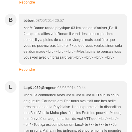
Répondre
B
bébert
08/05/2014 20:57
<br /> Bonne rando physique 63 km content d'arriver ,Pat il
faut que tu ailles voir Ronan il vend des rateaux pioches
pelles, il y a pleins de coteaux vierges mais peut être que
vous ne pouvez pas faire<br /> ce que vous voulez sinon cela
est dommage.<br /> <br /> <br /> @les lapins je pensais tous
vous voir avec un brassard vert.<br /> <br /> <br /> <br />
Répondre
L
Lap&#039;Grognon
08/05/2014 20:44
<br /> Je commence alors.<br /> <br /> <br /> Et sur un coup
de gueule. Car notre ami Pat' nous avait fait une très belle
présentation de la Puyfolaise. Il nous promettait la disparition
des Bois Vert, la Maha plus tôt et les Enfreins pour<br /> tous,
du dénivelé en augmentation, du vrai VTT quoi!<br /> <br />
<br /> Tout ça est complètement faux!<br /> <br /> <br /> Je
n'ai ni vu la Maha, ni les Enfreins, et encore moins le moindre