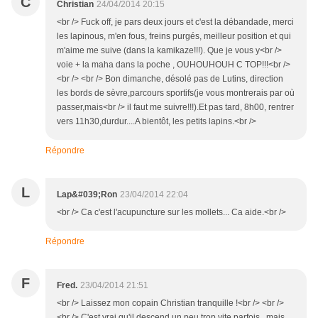
C
Christian
24/04/2014 20:15
<br /> Fuck off, je pars deux jours et c'est la débandade, merci
les lapinous, m'en fous, freins purgés, meilleur position et qui
m'aime me suive (dans la kamikaze!!!). Que je vous y<br />
voie + la maha dans la poche , OUHOUHOUH C TOP!!!<br />
<br /> <br /> Bon dimanche, désolé pas de Lutins, direction
les bords de sèvre,parcours sportifs(je vous montrerais par où
passer,mais<br /> il faut me suivre!!!).Et pas tard, 8h00, rentrer
vers 11h30,durdur....A bientôt, les petits lapins.<br />
Répondre
L
Lap&#039;Ron
23/04/2014 22:04
<br /> Ca c'est l'acupuncture sur les mollets... Ca aide.<br />
Répondre
F
Fred.
23/04/2014 21:51
<br /> Laissez mon copain Christian tranquille !<br /> <br />
<br /> C'est vrai qu'il descend un peu trop vite parfois , mais