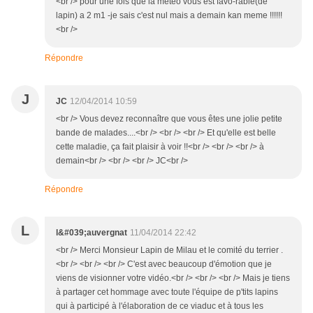
<br /> pour une fois que la meteo vous est favo-rable(de
lapin) a 2 m1 -je sais c'est nul mais a demain kan meme !!!!!!
<br />
Répondre
J
JC
12/04/2014 10:59
<br /> Vous devez reconnaître que vous êtes une jolie petite
bande de malades....<br /> <br /> <br /> Et qu'elle est belle
cette maladie, ça fait plaisir à voir !!<br /> <br /> <br /> à
demain<br /> <br /> <br /> JC<br />
Répondre
L
l&#039;auvergnat
11/04/2014 22:42
<br /> Merci Monsieur Lapin de Milau et le comité du terrier .
<br /> <br /> <br /> C'est avec beaucoup d'émotion que je
viens de visionner votre vidéo.<br /> <br /> <br /> Mais je tiens
à partager cet hommage avec toute l'équipe de p'tits lapins
qui à participé à l'élaboration de ce viaduc et à tous les