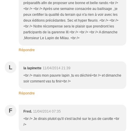
préparatifs afin de proposer une bonne et belle rando.<br />
<br /> <br /> Après une semaine consacrée au bailisage , je
peux certifier la qualité du terrain qui n'a rien à voir avec les
deux éditions précédantes. Sec et hyper fleuris .<br /> <br />
<br /> Notre récompense sera le plaisir que prendront les
participants de la garenne III.<br /> <br /> <br /> A dimanche
,Monsieur Le Lapin de Milau. <br />
Répondre
L
la lapinette
11/04/2014 21:39
<br /> mais mon pauvre lapin ,tu es déchiré<br /> et dimanche
soir comment vas tu finir<br />
Répondre
F
Fred.
11/04/2014 07:35
<br /> Je dirais plutot qu'il s'est laché sur le jus de carotte <br
/>