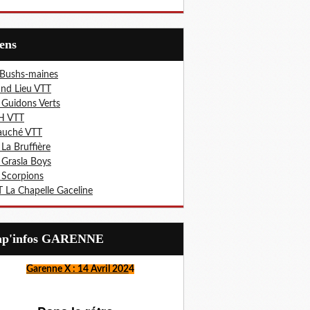
iens
 Bushs-maines
nd Lieu VTT
 Guidons Verts
H VTT
auché VTT
 La Bruffière
 Grasla Boys
 Scorpions
 La Chapelle Gaceline
Lap'infos GARENNE
Garenne X : 14 Avril 202
4