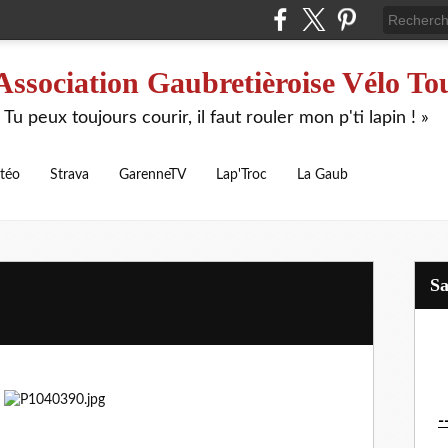
Association Gaubretièroise Vélo To
 Tu peux toujours courir, il faut rouler mon p'ti lapin ! »
téo
Strava
GarenneTV
Lap'Troc
La Gaub
S
-