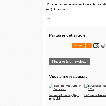
Pour retirer votre sésame, il sera dispo au 
moi) dimanche.
Ron
Partager cet article
Repost
0
S'inscrire à la newsletter
Vous aimerez aussi :
Rando des Rives à Legé (44) :
La Corniche Angevi
Sortie Club