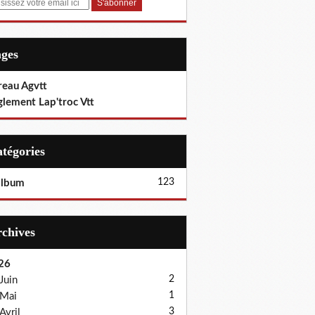
ages
reau Agvtt
glement Lap'troc Vtt
Catégories
123
album
Archives
26
2
Juin
1
Mai
3
Avril