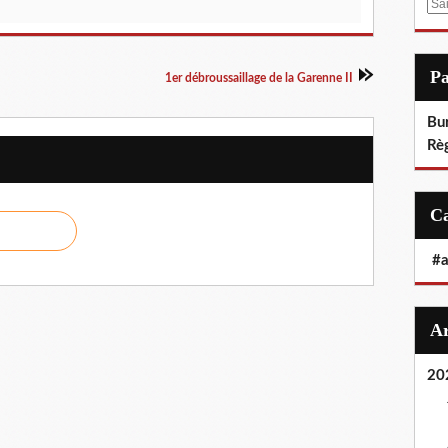
E
m
a
i
P
1er débroussaillage de la Garenne II
l
Bu
Rè
#
20