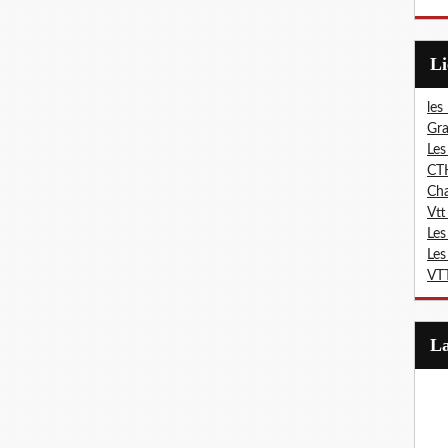
L
les
Gra
Les
CT
Ch
Vtt
Les
Les
VTT