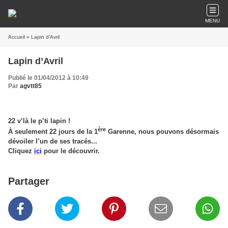
MENU
Accueil
» Lapin d’Avril
Lapin d’Avril
Publié le 01/04/2012 à 10:49
Par
agvtt85
22 v’là le p’ti lapin !
ère
À seulement 22 jours de la 1
Garenne, nous pouvons désormais
dévoiler l’un de ses tracés...
Cliquez
ici
pour le découvrir.
Partager