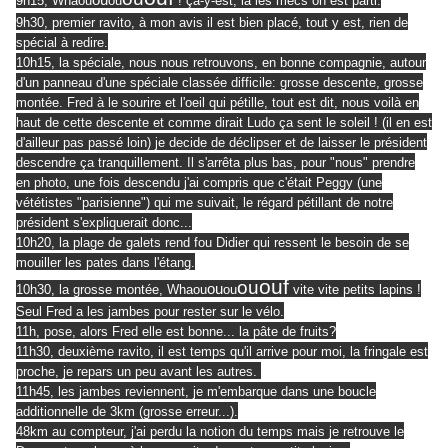
ou
9h15, Whaou
ou
! ça-y-est, là les mecs on est parti.
9h30, premier ravito, à mon avis il est bien placé, tout y est, rien de
spécial à redire.
10h15, la spéciale, nous nous retrouvons, en bonne compagnie, autour
d'un panneau d'une spéciale classée difficile: grosse descente, grosse
montée. Fred à le sourire et l'oeil qui pétille, tout est dit, nous voilà en
haut de cette descente et comme dirait Ludo ça sent le soleil ! (il en est
d'ailleur pas passé loin) je decide de déclipser et de laisser le président
descendre ça tranquillement. Il s'arrêta plus bas, pour "nous" prendre
en photo, une fois descendu j'ai compris que c'était Peggy (une
vététistes "parisienne") qui me suivait, le régard pétillant de notre
président s'expliquerait donc...
10h20, la plage de galets rend fou Didier qui ressent le besoin de se
mouiller les pates dans l'étang.
ouf
ou
ou
10h30, la grosse montée, Whaou
ou
vite vite petits lapins !
Seul Fred a les jambes pour rester sur le vélo.
11h, pose, alors Fred elle est bonne... la pâte de fruits?
11h30, deuxième ravito, il est temps qu'il arrive pour moi, la fringale est
proche, je repars un peu avant les autres.
11h45, les jambes reviennent, je m'embarque dans une boucle
additionnelle de 3km (grosse erreur...).
48km au compteur, j'ai perdu la notion du temps mais je retrouve le