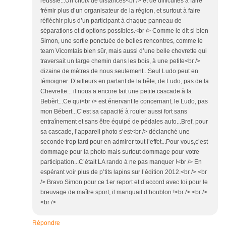
réussie...Un choix de distances<br /> et de difficultés à faire
frémir plus d’un organisateur de la région, et surtout à faire
réfléchir plus d’un participant à chaque panneau de
séparations et d’options possibles.<br /> Comme le dit si bien
Simon, une sortie ponctuée de belles rencontres, comme le
team Vicomtais bien sûr, mais aussi d’une belle chevrette qui
traversait un large chemin dans les bois, à une petite<br />
dizaine de mètres de nous seulement...Seul Ludo peut en
témoigner. D’ailleurs en parlant de la bête, de Ludo, pas de la
Chevrette... il nous a encore fait une petite cascade à la
Bebèrt...Ce qui<br /> est énervant le concernant, le Ludo, pas
mon Bébert...C’est sa capacité à rouler aussi fort sans
entraînement et sans être équipé de pédales auto...Bref, pour
sa cascade, l’appareil photo s’est<br /> déclanché une
seconde trop tard pour en admirer tout l’effet...Pour vous,c’est
dommage pour la photo mais surtout dommage pour votre
participation...C’était LA rando à ne pas manquer !<br /> En
espérant voir plus de p’tits lapins sur l’édition 2012.<br /> <br
/> Bravo Simon pour ce 1er report et d’accord avec toi pour le
breuvage de maître sport, il manquait d’houblon !<br /> <br />
<br />
Répondre