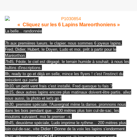
« Cliquez sur les 6 Lapins Mareorthoniens »
La belle... randonnée
7h aux premières lueurs, le clapier, nous sommes 6 joyeux lapins,
Fred, Didier, Hubert, le Doyen, Ludo et moi, prêt à partir pour le
Maréorthon.
7h45, Féole, le ciel est dégagé, le terrain humide à souhait, à nous les
bultins d'inscriptions.
8h, ready to go et déjà en selle, mince les flyers ! c'est l'instinct du
président qui parle.
8h10, un petit vent frais c'est installé, Fred quesque tu fais ?
8h15, deux autres lapins encore plus matinaux doivent-être partis, allez
nous aussi, la photo et let's go !
8h30, première spéciale, l'Auvergnat mène la danse, promnons nous
dans les bois pendant que... 200 mètres plus loin cul-de-sac, les
moutons suivaient, moi le premier :-s.
8h45, deuxième spéciale, Ludo imprime le rythme... 200 mètres plus
loin cul-de-sac, vite Didier ! Donne de la voix les lapins s'endorment.
ouf
ou