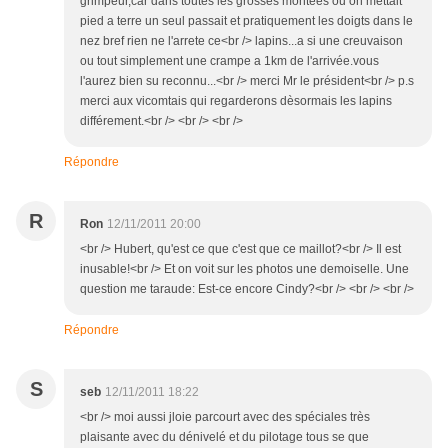
grimpeur,car dans toutes les grosses montées ou on mettait
pied a terre un seul passait et pratiquement les doigts dans le
nez bref rien ne l'arrete ce<br /> lapins...a si une creuvaison
ou tout simplement une crampe a 1km de l'arrivée.vous
l'aurez bien su reconnu...<br /> merci Mr le président<br /> p.s
merci aux vicomtais qui regarderons dèsormais les lapins
différement.<br /> <br /> <br />
Répondre
R
Ron
12/11/2011 20:00
<br /> Hubert, qu'est ce que c'est que ce maillot?<br /> Il est
inusable!<br /> Et on voit sur les photos une demoiselle. Une
question me taraude: Est-ce encore Cindy?<br /> <br /> <br />
Répondre
S
seb
12/11/2011 18:22
<br /> moi aussi jloie parcourt avec des spéciales très
plaisante avec du dénivelé et du pilotage tous se que