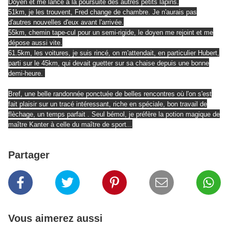
Doyen et me lance à la poursuite des autres petits lapins.
51km, je les trouvent, Fred change de chambre. Je n'aurais pas
d'autres nouvelles d'eux avant l'arrivée.
55km, chemin tape-cul pour un semi-rigide, le doyen me rejoint et me
dépose aussi vite.
61.5km, les voitures, je suis rincé, on m'attendait, en particulier Hubert,
parti sur le 45km, qui devait guetter sur sa chaise depuis une bonne
demi-heure.
Bref, une belle randonnée ponctuée de belles rencontres où l'on s'est
fait plaisir sur un tracé intéressant, riche en spéciale, bon travail de
flèchage, un temps parfait . Seul bémol, je préfère la potion magique de
maître Kanter à celle du maître de sport
...
Partager
Vous aimerez aussi