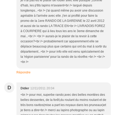
je n'ai pas eu le plaisir de rouler avec elle puisque ,comme
d'hab, les p'tits lapins m'avaient<br /> largué depuis
longtemps...<br /> j'ai quand même pu avoir une discussion
agréable à l'arrivée avec elle. j'en ai profité pour faire la
promo de la 1ere RANDO DE LA GARENNE le 22 avril 2012
et aussi de la rando LA TRACE EN<br /> LIVRADOIS FOREZ
à COURPIERE qui à lieu tous les ans le 3eme dimanche de
mai...<br /> <br /> aurais-je le plaisir de la revoir à cette
occasion?<br /> probablement car apparemment elle se
déplace beaucoup plus que certains qui ont du mal à sortir du
département...<br /> pour info elle est venu spécialement de
la 'région parisienne' pour la rando de la réorthe.<br /> <br />
<br />
Répondre
D
Didier
12/11/2011 20:04
<br /> pour moi, superbe rando;avec des belles montées des
belles dessentes, de la forêt,du roulant du moins roulant et de
très bons ravitos(mise a part les noyaux dans les pruneaux)et
je tiens a dire<br /> merci au lapins photographe ou au lapin