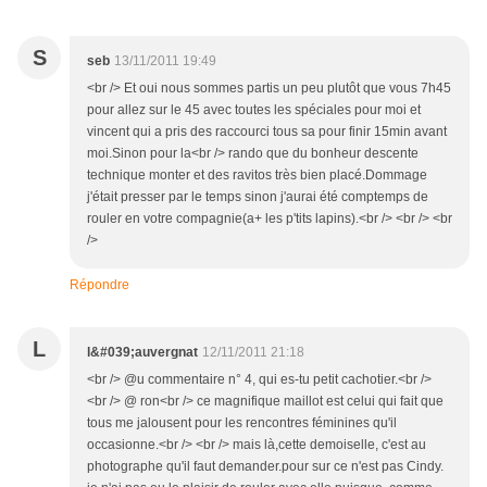
S
seb
13/11/2011 19:49
<br /> Et oui nous sommes partis un peu plutôt que vous 7h45
pour allez sur le 45 avec toutes les spéciales pour moi et
vincent qui a pris des raccourci tous sa pour finir 15min avant
moi.Sinon pour la<br /> rando que du bonheur descente
technique monter et des ravitos très bien placé.Dommage
j'était presser par le temps sinon j'aurai été comptemps de
rouler en votre compagnie(a+ les p'tits lapins).<br /> <br /> <br
/>
Répondre
L
l&#039;auvergnat
12/11/2011 21:18
<br /> @u commentaire n° 4, qui es-tu petit cachotier.<br />
<br /> @ ron<br /> ce magnifique maillot est celui qui fait que
tous me jalousent pour les rencontres féminines qu'il
occasionne.<br /> <br /> mais là,cette demoiselle, c'est au
photographe qu'il faut demander.pour sur ce n'est pas Cindy.