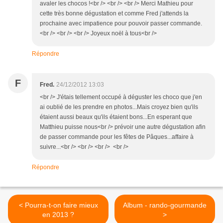
avaler les chocos !<br /> <br /> <br /> Merci Mathieu pour
cette très bonne dégustation et comme Fred j'attends la
prochaine avec impatience pour pouvoir passer commande.
<br /> <br /> <br /> Joyeux noël à tous<br />
Répondre
F
Fred.
24/12/2012 13:03
<br /> J'étais tellement occupé à déguster les choco que j'en
ai oublié de les prendre en photos...Mais croyez bien qu'ils
étaient aussi beaux qu'ils étaient bons...En esperant que
Matthieu puisse nous<br /> prévoir une autre dégustation afin
de passer commande pour les fêtes de Pâques...affaire à
suivre...<br /> <br /> <br /> <br />
Répondre
< Pourra-t-on faire mieux
Album - rando-gourmande
en 2013 ?
>