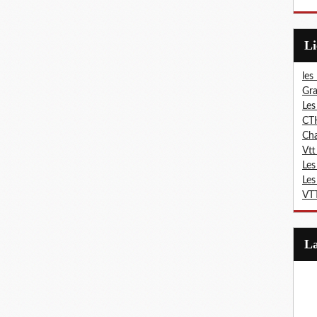
L
les
Gra
Les
CT
Ch
Vtt
Les
Les
VTT