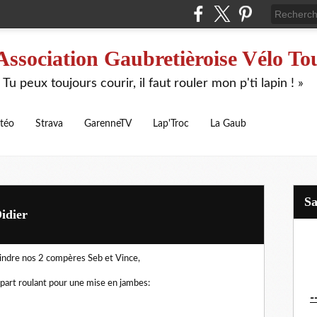
Association Gaubretièroise Vélo To
 Tu peux toujours courir, il faut rouler mon p'ti lapin ! »
téo
Strava
GarenneTV
Lap'Troc
La Gaub
S
idier
indre nos 2 compères Seb et Vince,
Départ roulant pour une mise en jambes:
-