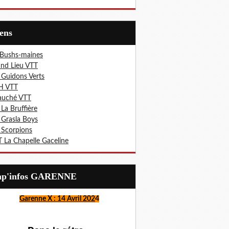
iens
 Bushs-maines
nd Lieu VTT
 Guidons Verts
H VTT
auché VTT
 La Bruffière
 Grasla Boys
 Scorpions
 La Chapelle Gaceline
Lap'infos GARENNE
Garenne X : 14 Avril 202
4