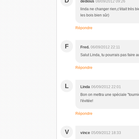
D
dedious
08/09/2012 09:26
linda ne changer rien,c'était très b
les bois bien sûr)
Répondre
F
Fred.
06/09/2012 22:11
Salut Linda, tu pourrais pas faire 
Répondre
L
Linda
06/09/2012 22:01
Bon on mettra une spéciale "tourn
l'évitée!
Répondre
V
vince
05/09/2012 18:33