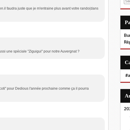
E
m
ien.il faudra juste que je m'entraine plus avant votre rando(dans
a
i
P
l
Bu
Rè
aussi une spéciale "Ziguigui" pour notre Auvergnat ?
#
icoti" pour Dedious l'année prochaine comme ça il pourra
20