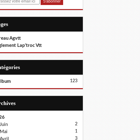
ages
reau Agvtt
glement Lap'troc Vtt
Catégories
123
album
Archives
26
2
Juin
1
Mai
3
Avril