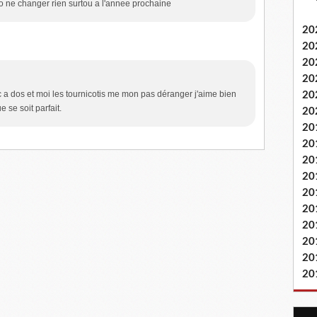
ndo ne changer rien surtou a l'annee prochaine
20
20
20
20
c a dos et moi les tournicotis me mon pas déranger j'aime bien
20
e se soit parfait.
20
20
20
20
20
20
20
20
20
20
20