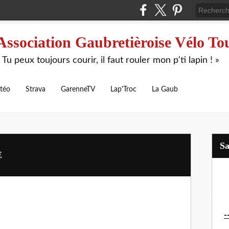
Association Gaubretièroise Vélo To
 Tu peux toujours courir, il faut rouler mon p'ti lapin ! »
téo
Strava
GarenneTV
Lap'Troc
La Gaub
S
E
-