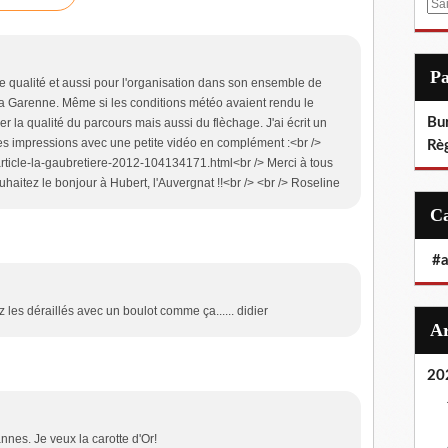
E
m
a
i
P
 qualité et aussi pour l'organisation dans son ensemble de
l
la Garenne. Même si les conditions météo avaient rendu le
Bu
écier la qualité du parcours mais aussi du flèchage. J'ai écrit un
es impressions avec une petite vidéo en complément :<br />
Rè
/article-la-gaubretiere-2012-104134171.html<br /> Merci à tous
uhaitez le bonjour à Hubert, l'Auvergnat !!<br /> <br /> Roseline
#
ez les déraillés avec un boulot comme ça...... didier
20
annes. Je veux la carotte d'Or!