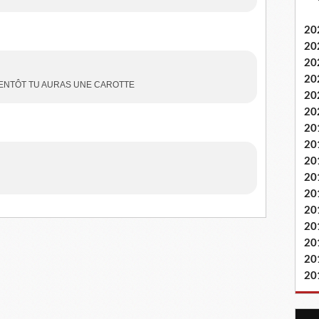
20
20
20
20
 BIENTÔT TU AURAS UNE CAROTTE
20
20
20
20
20
20
20
20
20
20
20
20