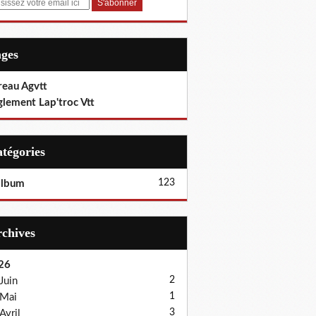
ages
reau Agvtt
glement Lap'troc Vtt
Catégories
123
album
Archives
26
2
Juin
1
Mai
3
Avril