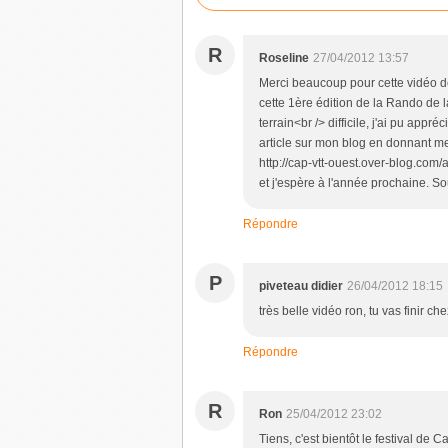
R
Roseline
27/04/2012 13:57
Merci beaucoup pour cette vidéo de
cette 1ère édition de la Rando de 
terrain<br /> difficile, j'ai pu appr
article sur mon blog en donnant m
http://cap-vtt-ouest.over-blog.com
et j'espère à l'année prochaine. So
Répondre
P
piveteau didier
26/04/2012 18:15
très belle vidéo ron, tu vas finir ch
Répondre
R
Ron
25/04/2012 23:02
Tiens, c'est bientôt le festival de C