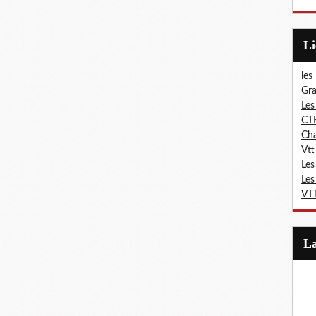
L
les
Gra
Les
CT
Ch
Vtt
Les
Les
VTT