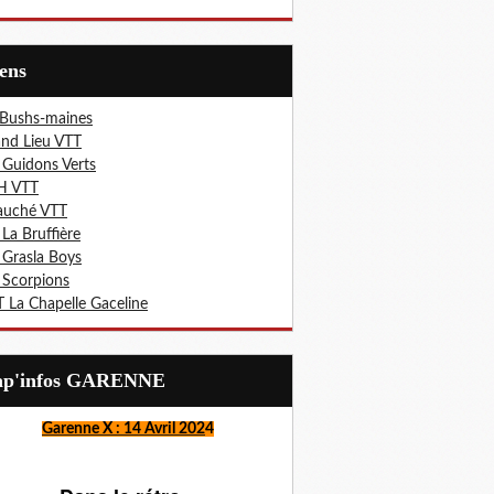
iens
 Bushs-maines
nd Lieu VTT
 Guidons Verts
H VTT
auché VTT
 La Bruffière
 Grasla Boys
 Scorpions
 La Chapelle Gaceline
Lap'infos GARENNE
Garenne X : 14 Avril 202
4