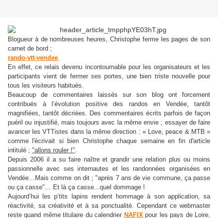
Blogueur à de nombreuses heures, Christophe ferme les pages de son
carnet de bord ;
rando-vtt-vendee
.
En effet, ce relais devenu incontournable pour les organisateurs et les
participants vient de fermer ses portes, une bien triste nouvelle pour
tous les visiteurs habitués.
Beaucoup de commentaires laissés sur son blog ont forcement
contribués à l’évolution positive des randos en Vendée, tantôt
magnifiées, tantôt décriées. Des commentaires écrits parfois de façon
puéril ou injustifié, mais toujours avec la même envie ; essayer de faire
avancer les VTTistes dans la même direction : « Love, peace & MTB »
comme l'écrivait si bien Christophe chaque semaine en fin d'article
intitulé ;
"allons rouler !"
.
Depuis 2006 il a su faire naître et grandir une relation plus ou moins
passionnelle avec ses internautes et les randonnées organisées en
Vendée…Mais comme on dit ; "après 7 ans de vie commune, ça passe
ou ça casse"… Et là ça casse...quel dommage !
Aujourd’hui les p’tits lapins rendent hommage à son application, sa
réactivité, sa créativité et à sa ponctualité. Cependant ce webmaster
reste quand même titulaire du calendrier
NAFIX
pour les pays de Loire,