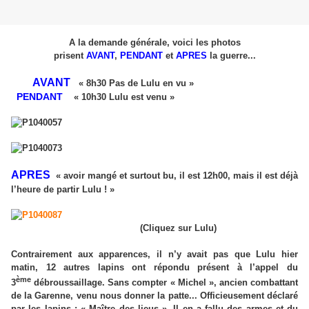
A la demande générale, voici les photos
prisent
AVANT
,
PENDANT
et
APRES
la guerre...
AVANT
« 8h30 Pas de Lulu en vu »
PENDANT
« 10h30 Lulu est venu »
APRES
« avoir mangé et surtout bu, il est 12h00, mais il est déjà
l’heure de partir Lulu ! »
(Cliquez sur Lulu)
Contrairement aux apparences, il n’y avait pas que Lulu hier
matin, 12 autres lapins ont
répondu présent à l’appel du
ème
3
débroussaillage.
Sans compter « Michel », ancien combattant
de la Garenne, venu nous donner la patte...
Officieusement déclaré
par les lapins : « Maître des lieus ».
Il en a fallu des armes et du