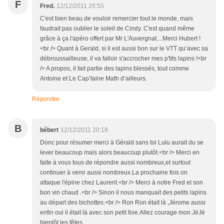
F
Fred.
12/12/2011 20:55
C'est bien beau de vouloir remercier tout le monde, mais
faudrait pas oublier le soleil de Cindy. C'est quand même
grâce à ça l'apéro offert par Mr L'Auvergnat....Merci Hubert !
<br /> Quant à Gerald, si il est aussi bon sur le VTT qu’avec sa
débroussailleuse, il va falloir s'accrocher mes p'tits lapins !<br
/> A propos, il fait partie des lapins blessés, tout comme
Antoine et Le Cap’taine Math d’ailleurs.
Répondre
B
bébert
12/12/2011 20:18
Donc pour résumer merci à Gérald sans toi Lulu aurait du se
lever beaucoup mais alors beaucoup plutôt.<br /> Merci en
faite à vous tous de répondre aussi nombreux,et surtout
continuer à venir aussi nombreux.La prochaine fois on
attaque l'épine chez Laurent.<br /> Merci à notre Fred et son
bon vin chaud .<br /> Sinon il nous manquait des petits lapins
au départ des bichottes.<br /> Ron Ron était là ,Jérome aussi
enfin oui il était là avec son petit foie.Allez courage mon JéJé
bientôt les fêtes.