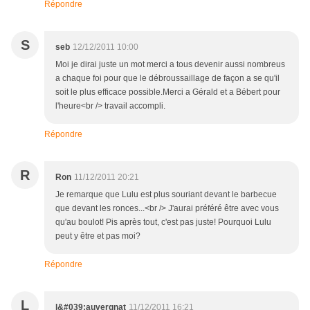
Répondre
S
seb
12/12/2011 10:00
Moi je dirai juste un mot merci a tous devenir aussi nombreus
a chaque foi pour que le débroussaillage de façon a se qu'il
soit le plus efficace possible.Merci a Gérald et a Bébert pour
l'heure<br /> travail accompli.
Répondre
R
Ron
11/12/2011 20:21
Je remarque que Lulu est plus souriant devant le barbecue
que devant les ronces...<br /> J'aurai préféré être avec vous
qu'au boulot! Pis après tout, c'est pas juste! Pourquoi Lulu
peut y être et pas moi?
Répondre
L
l&#039;auvergnat
11/12/2011 16:21