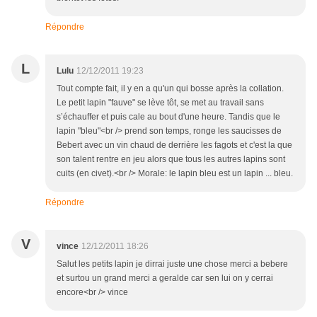
Répondre
L
Lulu
12/12/2011 19:23
Tout compte fait, il y en a qu'un qui bosse après la collation.
Le petit lapin "fauve" se lève tôt, se met au travail sans
s’échauffer et puis cale au bout d'une heure. Tandis que le
lapin "bleu"<br /> prend son temps, ronge les saucisses de
Bebert avec un vin chaud de derrière les fagots et c'est la que
son talent rentre en jeu alors que tous les autres lapins sont
cuits (en civet).<br /> Morale: le lapin bleu est un lapin ... bleu.
Répondre
V
vince
12/12/2011 18:26
Salut les petits lapin je dirrai juste une chose merci a bebere
et surtou un grand merci a geralde car sen lui on y cerrai
encore<br /> vince