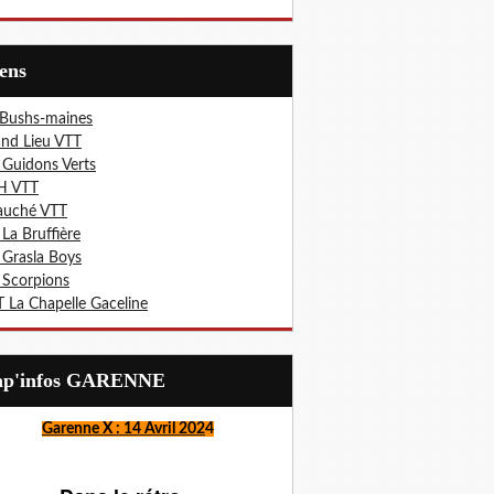
iens
 Bushs-maines
nd Lieu VTT
 Guidons Verts
H VTT
auché VTT
 La Bruffière
 Grasla Boys
 Scorpions
 La Chapelle Gaceline
Lap'infos GARENNE
Garenne X : 14 Avril 202
4