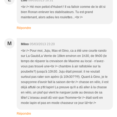
Lulu
06/03/2013 16:31
<br /> Hé mon petiot d'Hubert ! Il va falloir comme de le dit si
bien Ronan enlever les stabilisateurs. Tu est grand
maintenant, alors adieu les roulettes...<br />
Répondre
M
Miloo
05/03/2013 23:20
<br /> Pour moi, Juju, Max et Gino, ca a été une courte rando
sur La Gaub/La Verrie de 18km environ en 1h30, de 9h00 (le
temps de réparer la crevaison de Maxime au local - n'avez-
vous pas trouvé une<br /> chambre à air rafistolée sur la
poubelle?) jusqu'à 10h30. Juju était pressé: il ne voulait
surtout pas rater son apéro (à 10h30??!!!). Quant à Gino, je le
soupçonne d'avoir fait la saison de<br /> chasse en vélo, il est
déjà affuté ce p'tit lapin! La preuve qu'il a dû aller à la chasse
en vélo, un piaf qui vient le narguer juste au dessus de sa
tête! L'oiseau avait dû voir que l'homme<br /> était sorti en
mode lapin et pas en mode chasseur ce jour là!<br />
Répondre