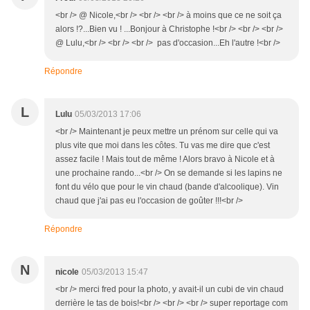
<br /> @ Nicole,<br /> <br /> <br /> à moins que ce ne soit ça
alors !?...Bien vu ! ...Bonjour à Christophe !<br /> <br /> <br />
@ Lulu,<br /> <br /> <br /> pas d'occasion...Eh l'autre !<br />
Répondre
L
Lulu
05/03/2013 17:06
<br /> Maintenant je peux mettre un prénom sur celle qui va
plus vite que moi dans les côtes. Tu vas me dire que c'est
assez facile ! Mais tout de même ! Alors bravo à Nicole et à
une prochaine rando...<br /> On se demande si les lapins ne
font du vélo que pour le vin chaud (bande d'alcoolique). Vin
chaud que j'ai pas eu l'occasion de goûter !!!<br />
Répondre
N
nicole
05/03/2013 15:47
<br /> merci fred pour la photo, y avait-il un cubi de vin chaud
derrière le tas de bois!<br /> <br /> <br /> super reportage com