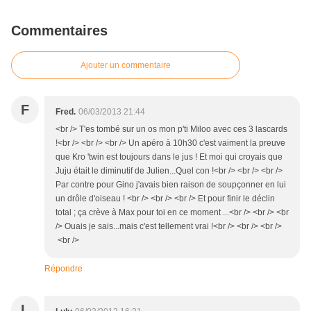
Commentaires
Ajouter un commentaire
F
Fred.
06/03/2013 21:44
<br /> T'es tombé sur un os mon p'ti Miloo avec ces 3 lascards
!<br /> <br /> <br /> Un apéro à 10h30 c'est vaiment la preuve
que Kro 'twin est toujours dans le jus ! Et moi qui croyais que
Juju était le diminutif de Julien...Quel con !<br /> <br /> <br />
Par contre pour Gino j'avais bien raison de soupçonner en lui
un drôle d'oiseau ! <br /> <br /> <br /> Et pour finir le déclin
total ; ça crève à Max pour toi en ce moment ...<br /> <br /> <br
/> Ouais je sais...mais c'est tellement vrai !<br /> <br /> <br />
<br />
Répondre
L