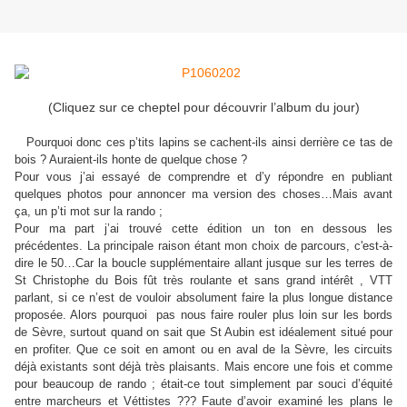
(Cliquez sur ce cheptel pour découvrir l’album du jour)
Pourquoi donc ces p’tits lapins se cachent-ils ainsi derrière ce tas de
bois ? Auraient-ils honte de quelque chose ?
Pour vous j’ai essayé de comprendre et d’y répondre en publiant
quelques photos pour annoncer ma version des choses…Mais avant
ça, un p’ti mot sur la rando ;
Pour ma part j’ai trouvé cette édition un ton en dessous les
précédentes. La principale raison étant mon choix de parcours, c'est-à-
dire le 50…Car la boucle supplémentaire allant jusque sur les terres de
St Christophe du Bois fût très roulante et sans grand intérêt , VTT
parlant, si ce n’est de vouloir absolument faire la plus longue distance
proposée. Alors pourquoi pas nous faire rouler plus loin sur les bords
de Sèvre, surtout quand on sait que St Aubin est idéalement situé pour
en profiter. Que ce soit en amont ou en aval de la Sèvre, les circuits
déjà existants sont déjà très plaisants. Mais encore une fois et comme
pour beaucoup de rando ; était-ce tout simplement par souci d’équité
entre marcheurs et Véttistes ??? Faute d’avoir examiné les plans le