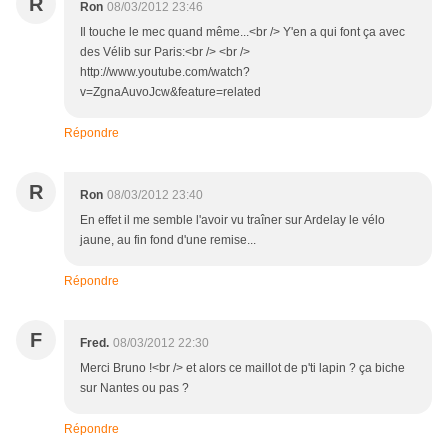
R
Ron
08/03/2012 23:46
Il touche le mec quand même...<br /> Y'en a qui font ça avec
des Vélib sur Paris:<br /> <br />
http://www.youtube.com/watch?
v=ZgnaAuvoJcw&feature=related
Répondre
R
Ron
08/03/2012 23:40
En effet il me semble l'avoir vu traîner sur Ardelay le vélo
jaune, au fin fond d'une remise...
Répondre
F
Fred.
08/03/2012 22:30
Merci Bruno !<br /> et alors ce maillot de p'ti lapin ? ça biche
sur Nantes ou pas ?
Répondre