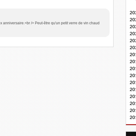
20
20
x anniversaire.<br /> Peut-être qu'un petit verre de vin chaud
20
20
20
20
20
20
20
20
20
20
20
20
20
20