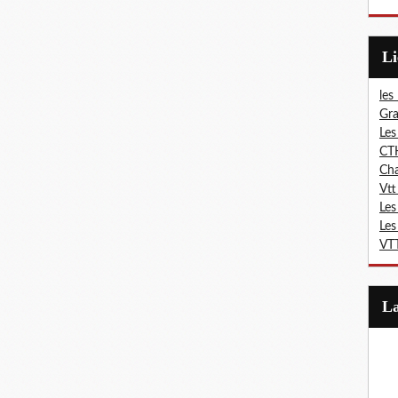
L
les
Gra
Les
CT
Ch
Vtt
Les
Les
VTT