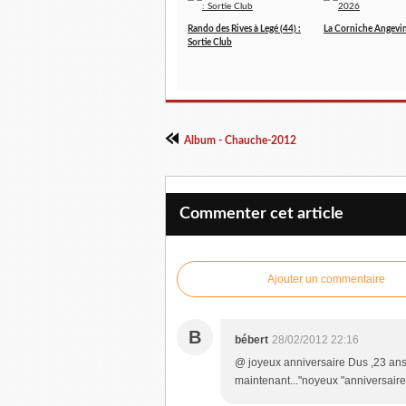
Rando des Rives à Legé (44) :
La Corniche Angevi
Sortie Club
Album - Chauche-2012
Commenter cet article
Ajouter un commentaire
B
bébert
28/02/2012 22:16
@ joyeux anniversaire Dus ,23 ans 
maintenant..."noyeux "anniversaire 