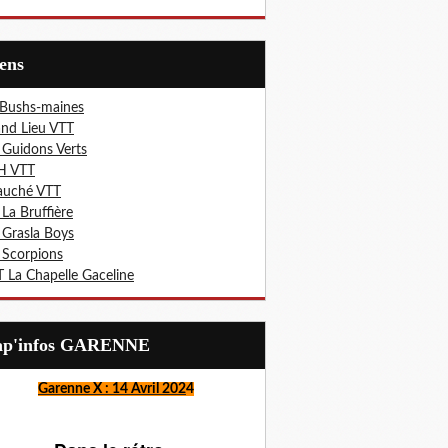
iens
 Bushs-maines
nd Lieu VTT
 Guidons Verts
H VTT
auché VTT
 La Bruffière
 Grasla Boys
 Scorpions
 La Chapelle Gaceline
Lap'infos GARENNE
Garenne X : 14 Avril 202
4