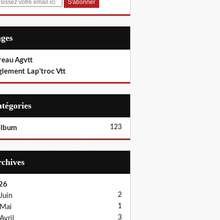
ages
reau Agvtt
glement Lap'troc Vtt
Catégories
123
album
Archives
26
2
Juin
1
Mai
3
Avril