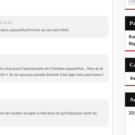
E
m
a
i
P
2 21:32
l
23ans aujourd'hui!!! A non sa ces moi hihihi
Bu
Rè
s c'est aussi l'anniversaire de Christian aujourd'hui...Alors je te
<br /> Je ne suis pas pressé d'arriver à ton âge mon pauv'vieux !
#
20
x de couleur sa tape a l'oeil tous ce qu'il faut pour avoir du