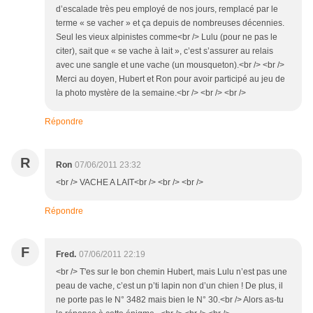
d’escalade très peu employé de nos jours, remplacé par le
terme « se vacher » et ça depuis de nombreuses décennies.
Seul les vieux alpinistes comme<br /> Lulu (pour ne pas le
citer), sait que « se vache à lait », c’est s’assurer au relais
avec une sangle et une vache (un mousqueton).<br /> <br />
Merci au doyen, Hubert et Ron pour avoir participé au jeu de
la photo mystère de la semaine.<br /> <br /> <br />
Répondre
R
Ron
07/06/2011 23:32
<br /> VACHE A LAIT<br /> <br /> <br />
Répondre
F
Fred.
07/06/2011 22:19
<br /> T'es sur le bon chemin Hubert, mais Lulu n’est pas une
peau de vache, c’est un p’ti lapin non d’un chien ! De plus, il
ne porte pas le N° 3482 mais bien le N° 30.<br /> Alors as-tu