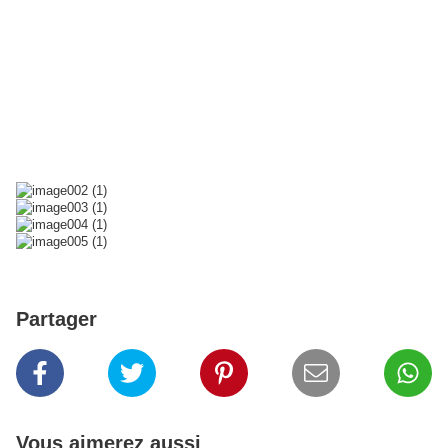
peine … Quoi que avoir l’honneur de monter dans une Hubertaumobile
ne soit pas une peine…
110 Kms d’honneur pour 52 Kms de plaisir ! Et
comme si les bières fraîches et les sandwichs saucisses ne
suffisaient
pas à l’arrivée, Mr. L’Auvergnat nous a fait déguster un p’ti gâteau
maison, au cul du camion, avant le
retour sur la Gaub. 14h45, c’est
l’heure d’arrivée au clapier.
Kenavo
Fred.
PS : Pourquoi la vache ?
Partager
Vous aimerez aussi