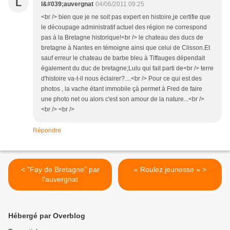
L
l&#039;auvergnat
04/06/2011 09:25
<br /> bien que je ne soit pas expert en histoire,je certifie que
le découpage administratif actuel des région ne correspond
pas à la Bretagne historique!<br /> le chateau des ducs de
bretagne à Nantes en témoigne ainsi que celui de Clisson.Et
sauf erreur le chateau de barbe bleu à Tiffauges dépendait
également du duc de bretagne;Lulu qui fait parti de<br /> terre
d'histoire va-t-il nous éclairer?....<br /> Pour ce qui est des
photos , la vache étant immobile çà permet à Fred de faire
une photo net ou alors c'est son amour de la nature...<br />
<br /> <br />
Répondre
< "Fay de Bretagne" par
« Roulez jeunesse » >
l'auvergnat
Hébergé par Overblog