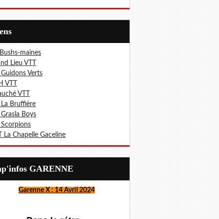
iens
 Bushs-maines
nd Lieu VTT
 Guidons Verts
H VTT
auché VTT
 La Bruffière
 Grasla Boys
 Scorpions
 La Chapelle Gaceline
Lap'infos GARENNE
Garenne X : 14 Avril 202
4