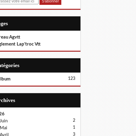
ages
reau Agvtt
glement Lap'troc Vtt
Catégories
123
album
Archives
26
2
Juin
1
Mai
3
Avril