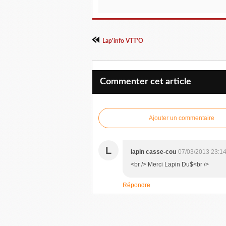
Lap'info VTT'O
Commenter cet article
Ajouter un commentaire
L
lapin casse-cou
07/03/2013 23:1
<br /> Merci Lapin Du$<br />
Répondre