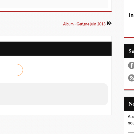
in
Album - Getigne-juin 2013
S
4
Abo
nou