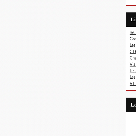
L
les
Gra
Les
CT
Ch
Vtt
Les
Les
VTT