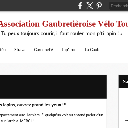
Association Gaubretièroise Vélo To
 Tu peux toujours courir, il faut rouler mon p'ti lapin ! »
téo
Strava
GarenneTV
Lap'Troc
La Gaub
S
ts lapins, ouvrez grand les yeux !!!
ppartement aux Herbiers. Si quelqu'un voit ou entend parler d'un
-
sur l'article. MERCI !