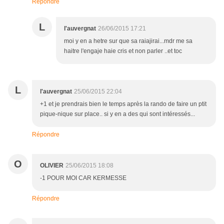
Répondre
L
l'auvergnat
26/06/2015 17:21
moi y en a hetre sur que sa raiajirai...mdr me sa
haitre l'engaje haie cris et non parler ..et toc
L
l'auvergnat
25/06/2015 22:04
+1 et je prendrais bien le temps après la rando de faire un ptit
pique-nique sur place.. si y en a des qui sont intéressés...
Répondre
O
OLIVIER
25/06/2015 18:08
-1 POUR MOI CAR KERMESSE
Répondre