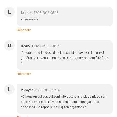
L
Laurent
27/06/2015 06:16
-1 kermesse
Répondre
D
Dedious
26/06/2015 18:57
-1 pour grand landes , direction chantonnay avec le conseil
général de la Vendée en Piv. !!! Donc kermesse peut être à 22
h
Répondre
L
le doyen
25/06/2015 23:14
+2 nous on est des qui sont intéressé par le pique nique sur
place<br /> Hubert toi y en a bien parler le français...dis
donc<br /> Je t'appelle pour qu'on organise ça