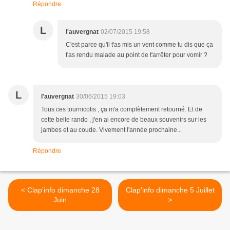
Répondre
L
l'auvergnat
02/07/2015 19:58
C'est parce qu'il t'as mis un vent comme tu dis que ça
t'as rendu malade au point de t'arrêter pour vomir ?
L
l'auvergnat
30/06/2015 19:03
Tous ces tournicotis , ça m'a complètement retourné. Et de
cette belle rando , j'en ai encore de beaux souvenirs sur les
jambes et au coude. Vivement l'année prochaine...
Répondre
< Clap'info dimanche 28
Clap'info dimanche 5 Juillet
Juin
>