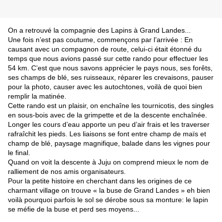
On a retrouvé la compagnie des Lapins à Grand Landes...
Une fois n’est pas coutume, commençons par l’arrivée : En
causant avec un compagnon de route, celui-ci était étonné du
temps que nous avions passé sur cette rando pour effectuer les
54 km. C’est que nous savons apprécier le pays nous, ses forêts,
ses champs de blé, ses ruisseaux, réparer les crevaisons, pauser
pour la photo, causer avec les autochtones, voilà de quoi bien
remplir la matinée.
Cette rando est un plaisir, on enchaîne les tournicotis, des singles
en sous-bois avec de la grimpette et de la descente enchaînée.
Longer les cours d’eau apporte un peu d’air frais et les traverser
rafraîchit les pieds. Les liaisons se font entre champ de maïs et
champ de blé, paysage magnifique, balade dans les vignes pour
le final.
Quand on voit la descente à Juju on comprend mieux le nom de
ralliement de nos amis organisateurs.
Pour la petite histoire en cherchant dans les origines de ce
charmant village on trouve « la buse de Grand Landes » eh bien
voilà pourquoi parfois le sol se dérobe sous sa monture: le lapin
se méfie de la buse et perd ses moyens...