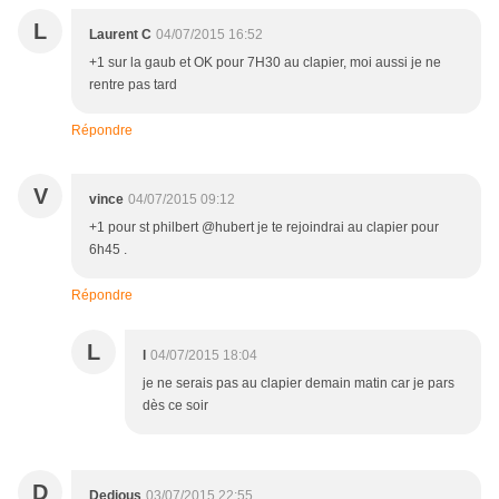
L
Laurent C
04/07/2015 16:52
+1 sur la gaub et OK pour 7H30 au clapier, moi aussi je ne
rentre pas tard
Répondre
V
vince
04/07/2015 09:12
+1 pour st philbert @hubert je te rejoindrai au clapier pour
6h45 .
Répondre
L
l
04/07/2015 18:04
je ne serais pas au clapier demain matin car je pars
dès ce soir
D
Dedious
03/07/2015 22:55