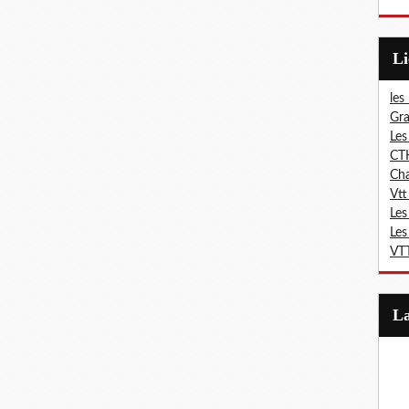
L
les
Gra
Les
CT
Ch
Vtt
Les
Les
VTT