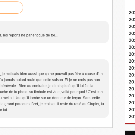
20
20
20
20
 les reports ne parlent que de toi...
20
20
20
20
20
 je m'disais bien aussi que ça ne pouvait pas être à cause d'un
20
a jamais autant roulé que cette saison. Et je ne crois pas non
20
névole...Bien au contraire, je dirais plutôt qu'il lui fait la
20
che de ta photo, sa timbale est vide, voilà pourquoi ! C'est con
20
au ravito il faut qu'il tombe sur un donneur de leçon. Sans cette
20
 le grand parcours. Bref, je crois qu'il reste du rosé au Clapier, tu
20
r lui.
20