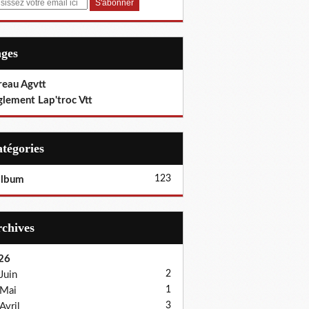
ages
reau Agvtt
glement Lap'troc Vtt
Catégories
123
album
Archives
26
2
Juin
1
Mai
3
Avril