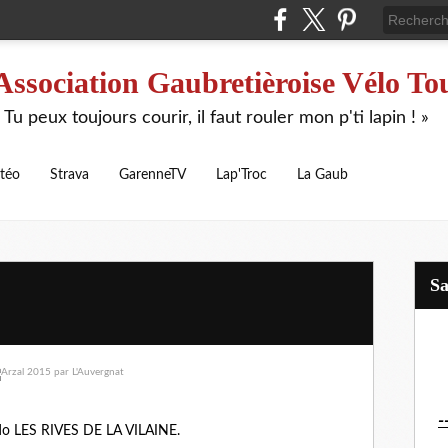
Association Gaubretièroise Vélo To
 Tu peux toujours courir, il faut rouler mon p'ti lapin ! »
téo
Strava
GarenneTV
Lap'Troc
La Gaub
S
-
ando LES RIVES DE LA VILAINE.