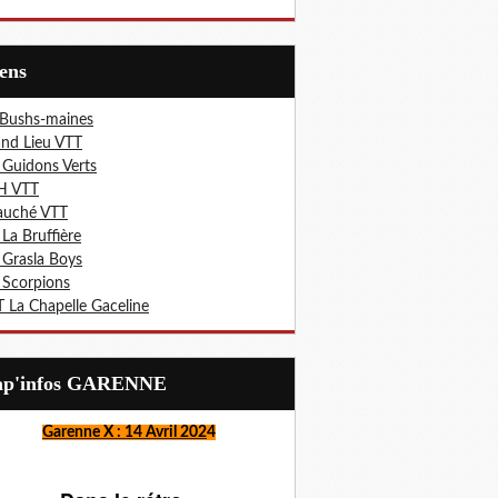
iens
 Bushs-maines
nd Lieu VTT
 Guidons Verts
H VTT
auché VTT
 La Bruffière
 Grasla Boys
 Scorpions
 La Chapelle Gaceline
Lap'infos GARENNE
Garenne X : 14 Avril 202
4