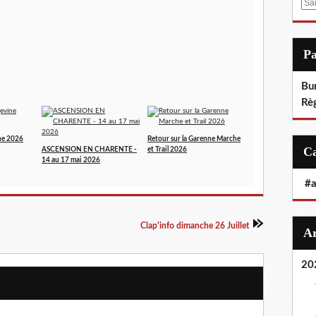
E
m
a
i
P
l
Bu
Rè
ne 2026
Retour sur la Garenne Marche
ASCENSION EN CHARENTE -
et Trail 2026
14 au 17 mai 2026
#
Clap'info dimanche 26 Juillet
20