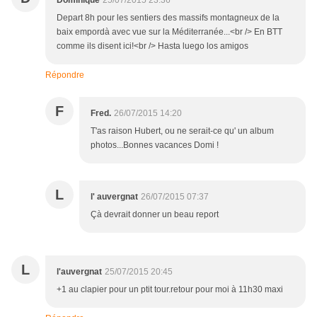
Dominique
25/07/2015 23:36
Depart 8h pour les sentiers des massifs montagneux de la
baix empordà avec vue sur la Méditerranée...<br /> En BTT
comme ils disent ici!<br /> Hasta luego los amigos
Répondre
F
Fred.
26/07/2015 14:20
T'as raison Hubert, ou ne serait-ce qu' un album
photos...Bonnes vacances Domi !
L
l' auvergnat
26/07/2015 07:37
Çà devrait donner un beau report
L
l'auvergnat
25/07/2015 20:45
+1 au clapier pour un ptit tour.retour pour moi à 11h30 maxi